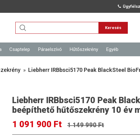
Ügyfélsz
Keresés
a
Csaptelep
Páraelszívó
Hűtőszekrény
Egyéb
szekrény
»
Liebherr IRBbsci5170 Peak BlackSteel BioF
Liebherr IRBbsci5170 Peak Black
beépíthető hűtőszekrény 10 év 
1 091 900 Ft
1 149 990 Ft