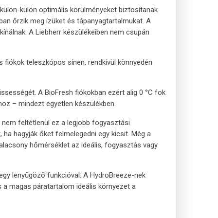
külön-külön optimális körülményeket biztosítanak
ban őrzik meg ízüket és tápanyagtartalmukat. A
 kínálnak. A Liebherr készülékeiben nem csupán
s fiókok teleszkópos sínen, rendkívül könnyedén
issességét. A BioFresh fiókokban ezért alig 0 °C fok
ához – mindezt egyetlen készülékben.
nem feltétlenül ez a legjobb fogyasztási
 ha hagyják őket felmelegedni egy kicsit. Még a
 alacsony hőmérséklet az ideális, fogyasztás vagy
 egy lenyűgöző funkcióval: A HydroBreeze-nek
 a magas páratartalom ideális környezet a