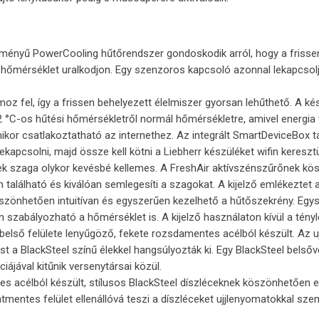
tményű PowerCooling hűtőrendszer gondoskodik arról, hogy a frissen
őmérséklet uralkodjon. Egy szenzoros kapcsoló azonnal lekapcsolja a 
oz fel, így a frissen behelyezett élelmiszer gyorsan lehűthető. A ké
 °C-os hűtési hőmérsékletről normál hőmérsékletre, amivel energia 
ikor csatlakoztatható az internethez. Az integrált SmartDeviceBox t
apcsolni, majd össze kell kötni a Liebherr készüléket wifin keresztül
ek szaga olykor kevésbé kellemes. A FreshAir aktívszénszűrőnek kös
n található és kiválóan semlegesíti a szagokat. A kijelző emlékezte
szönhetően intuitívan és egyszerűen kezelhető a hűtőszekrény. Egys
n szabályozható a hőmérséklet is. A kijelző használaton kívül a tén
 belső felülete lenyűgöző, fekete rozsdamentes acélból készült. Az u
 a BlackSteel színű élekkel hangsúlyozták ki. Egy BlackSteel belsővel
ájával kitűnik versenytársai közül.
s acélból készült, stílusos BlackSteel díszléceknek köszönhetően ez
atmentes felület ellenállóvá teszi a díszléceket ujjlenyomatokkal s