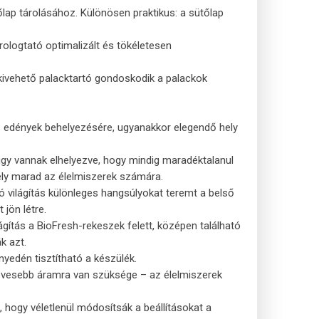
lap tárolásához. Különösen praktikus: a sütőlap
ologtató optimalizált és tökéletesen
kivehető palacktartó gondoskodik a palackok
gas edények behelyezésére, ugyanakkor elegendő hely
 úgy vannak elhelyezve, hogy mindig maradéktalanul
hely marad az élelmiszerek számára.
ó világítás különleges hangsúlyokat teremt a belső
 jön létre.
ágítás a BioFresh-rekeszek felett, középen található
k azt.
nyedén tisztítható a készülék.
kevesebb áramra van szüksége – az élelmiszerek
 hogy véletlenül módosítsák a beállításokat a