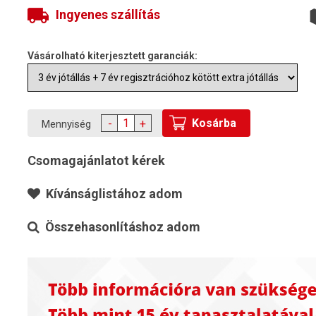
Ingyenes szállítás
Vásárolható kiterjesztett garanciák:
Kosárba
-
+
Mennyiség
Csomagajánlatot kérek
Kívánságlistához adom
Összehasonlításhoz adom