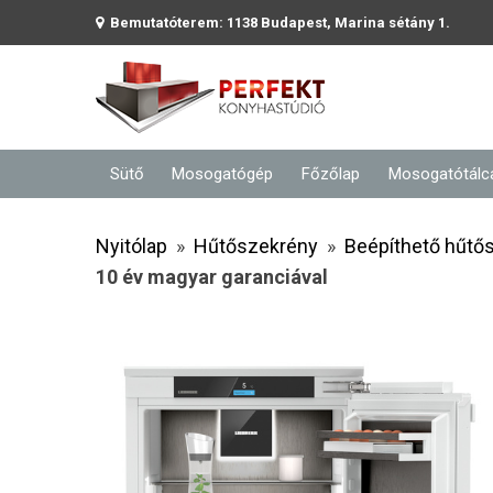
Bemutatóterem: 1138 Budapest, Marina sétány 1.
Sütő
Mosogatógép
Főzőlap
Mosogatótálc
Nyitólap
»
Hűtőszekrény
»
Beépíthető hűtő
10 év magyar garanciával