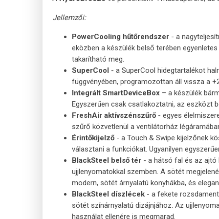
Jellemzői:
PowerCooling hűtőrendszer
- a nagyteljesí
eközben a készülék belső terében egyenletes h
takarítható meg.
SuperCool
- a SuperCool hidegtartalékot halm
függvényében, programozottan áll vissza a +2
Integrált SmartDeviceBox
– a készülék bárm
Egyszerűen csak csatlakoztatni, az eszközt bek
FreshAir aktívszénszűrő
- egyes élelmiszer
szűrő közvetlenül a ventilátorház légáramába
Érintőkijelző
- a Touch & Swipe kijelzőnek kö
választani a funkciókat. Ugyanilyen egyszerűe
BlackSteel belső tér
- a hátsó fal és az ajtó
ujjlenyomatokkal szemben. A sötét megjelenést
modern, sötét árnyalatú konyhákba, és eleganci
BlackSteel díszlécek
- a fekete rozsdamente
sötét színárnyalatú dizájnjához. Az ujjlenyom
használat ellenére is megmarad.