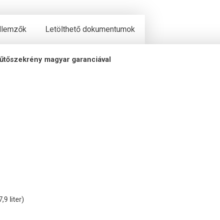
ellemzők
Letölthető dokumentumok
űtőszekrény magyar garanciával
9 liter)