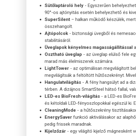
Sütőlaptároló hely
- Egyszerűen behelyezhető
90°-os ajtónyitás esetén behelyezhető és kiv
SuperSilent
– halkan működő készülék, mert 
összehangolt.
Ajtópolcok
- biztonsági üvegből és nemesacé
stabilitásáról.
Üveglapok kényelmes magasságállítással
a
Osztható üveglap
- az üveglap elülső fele e
marad más élelmiszerek számára.
LightTower
- az optimálisan megvilágított be
megvilágítsák a feltöltött hűtőszekrényt. Miv
Hangulatvilágítás
- A fény hangsúlyt ad a di
térben. A dizájnos SmartSteel hátsó fallal, va
LED-es BioFresh-világítás
- a LED-es BioFres
és kétoldali LED-fényoszlopokkal egészül ki. 
CleaningMode
- a hűtőszekrény tisztításakor
EnergySaver
funkció aktiválásakor az alaph
pedig frissek maradnak.
Kijelzőzár
- egy világító kijelző mágnesként 