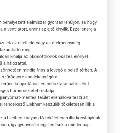
 behelyezett élelmiszer gyorsan lehűljön, és hogy
ventilátort, amint az ajtó kinyílik. Ezzel energia
szülék az eltelt idő vagy az ételmennyiség
takarítható meg.
álcán kínálja az okosotthonok összes előnyét.
 a hálózattal.
zönhetően mindig friss a levegő a belső térben. A
t a szűrőcsere esedékességére.
zerűen koppintással és csúsztatással ki lehet
yleges hőmérsékletet mutatja.
jjlenyomat-mentes felület ellenállóvá teszi az
 rendelkező Liebherr készülék tökéletesen illik a
 a Liebherr fagyasztó tökéletesen illik konyhájának
zemben, így gyönyörű megjelenésük a mindennapi