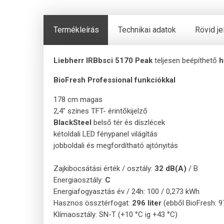
Termékleírás
Technikai adatok
Rövid j
Liebherr IRBbsci 5170 Peak
teljesen beépíthető
h
BioFresh Professional funkciókkal
178 cm magas
2,4" színes TFT- érintőkijelző
BlackSteel
belső tér és díszlécek
kétoldali LED fénypanel világítás
jobboldali és megfordítható ajtónyitás
Zajkibocsátási érték / osztály:
32 dB(A)
/ B
Energiaosztály:
C
Energiafogyasztás év / 24h: 100 / 0,273 kWh
Hasznos össztérfogat:
296 liter
(ebből BioFresh: 97,
Klímaosztály: SN-T (+10 °C ig +43 °C)