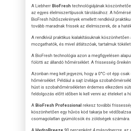
A Liebherr
BioFresh
technológiájának köszönhetően 
az egyes élelmiszertípusok tárolásához. A hőmérsé
BioFresh hűtőszekrények emellett rendkívül praktik
tovább maradnak frissek az élelmiszerek, de a haté
A rendkívül praktikus kialakításuknak köszönhetően 
mozgathatók, és mivel átlátszóak, tartalmuk tökélet
A BioFresh technológia azon a megfigyelésen alapul,
fölötti az állandó hőmérséklet. A frissesség őreiké
Azonban meg kell jegyezni, hogy a 0°C-ot épp csak m
hőmérséklet. Például a sajt ízvilága szobahőmérsékl
húst is szobahőmérsékleten érdemes elkezdeni sütni
feldolgozás előtt időben ki kell venni az ételeket a 
A
BioFresh Professional
rekesz további frissessé
köszönhetően egy hűvös köd takarja be védőbalzsam
csomagolatlan gyümölcsök és zöldségek számára.
A
HydroBreeze
90 percenként 4 másodpercre, az aj