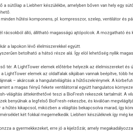
 a sütőlap a Liebherr készülékbe, amelyben bőven van hely egy sütő
ehető.
minden hűtési komponens, pl. kompresszor, szelep, ventilátor és pár
l rácsokból álló, állítható magasságú ajtópolcok. A mozgatható és 
kár a lapokon lévő élelmiszerekkel együtt.
gyszerűen betolható a hátsó része alá. Így elöl lehetőség nyílik ma
lső tér. A LightTower elemek előtérbe helyezik az élelmiszereket és
el a LightTower elemek az oldalfalak síkjában vannak beépítve, több 
zájnnak – akárcsak a hangulatvilágítás a hűtőszekrénynek. A körbefut
lamint a magas fényű fekete ventilátorral együtt hangulatos környezet
h-világítás áttekinthetővé teszi a BioFresh rekeszek tartalmát. A vil
Ezek benyúlnak a legfelső BioFresh-rekeszbe, és kiválóan megvilágítjá
 a hűtés kikapcsol, miközben a világítás bekapcsolva marad, így kön
őmérséklet két fokkal megemelkedik. Liebherr készüléknek így még 
vonzza a gyermekkezeket, erre jó a kijelzőzár, amely megakadályozza,