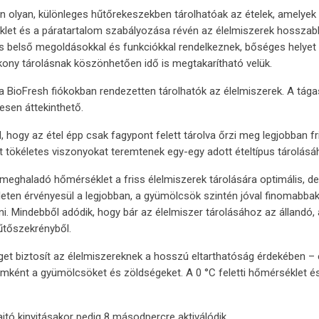
olyan, különleges hűtőrekeszekben tárolhatóak az ételek, amelyek 
klet és a páratartalom szabályozása révén az élelmiszerek hosszab
us belső megoldásokkal és funkciókkal rendelkeznek, bőséges helyet
kony tárolásnak köszönhetően idő is megtakarítható velük.
a BioFresh fiókokban rendezetten tárolhatók az élelmiszerek. A tága
esen áttekinthető.
 hogy az étel épp csak fagypont felett tárolva őrzi meg legjobban fr
nt tökéletes viszonyokat teremtenek egy-egy adott ételtípus tárolás
eghaladó hőmérséklet a friss élelmiszerek tárolására optimális, de 
eten érvényesül a legjobban, a gyümölcsök szintén jóval finomabbak,
. Mindebből adódik, hogy bár az élelmiszer tárolásához az állandó,
hűtőszekrényből.
get biztosít az élelmiszereknek a hosszú eltarthatóság érdekében –
ként a gyümölcsöket és zöldségeket. A 0 °C feletti hőmérséklet és
tó kinyitásakor pedig 8 másodpercre aktiválódik.