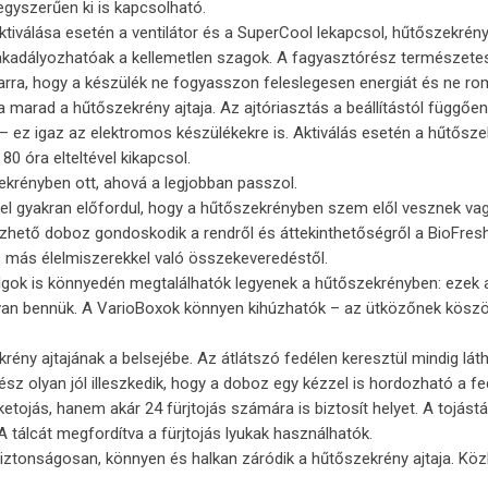
gyszerűen ki is kapcsolható.
tiválása esetén a ventilátor és a SuperCool lekapcsol, hűtőszekrén
kadályozhatóak a kellemetlen szagok. A fagyasztórész természete
 arra, hogy a készülék ne fogyasszon feleslegesen energiát és ne rom
va marad a hűtőszekrény ajtaja. Az ajtóriasztás a beállítástól függően 
 ez igaz az elektromos készülékekre is. Aktiválás esetén a hűtőszekr
0 óra elteltével kikapcsol.
krényben ott, ahová a legjobban passzol.
 gyakran előfordul, hogy a hűtőszekrényben szem elől vesznek vagy
ezhető doboz gondoskodik a rendről és áttekinthetőségről a BioFres
más élelmiszerekkel való összekeveredéstől.
lgok is könnyedén megtalálhatók legyenek a hűtőszekrényben: ezek 
mi van bennük. A VarioBoxok könnyen kihúzhatók – az ütközőnek kös
rény ajtajának a belsejébe. Az átlátszó fedélen keresztül mindig láth
 olyan jól illeszkedik, hogy a doboz egy kézzel is hordozható a fe
etojás, hanem akár 24 fürjtojás számára is biztosít helyet. A tojástá
álcát megfordítva a fürjtojás lyukak használhatók.
ztonságosan, könnyen és halkan záródik a hűtőszekrény ajtaja. Közbe