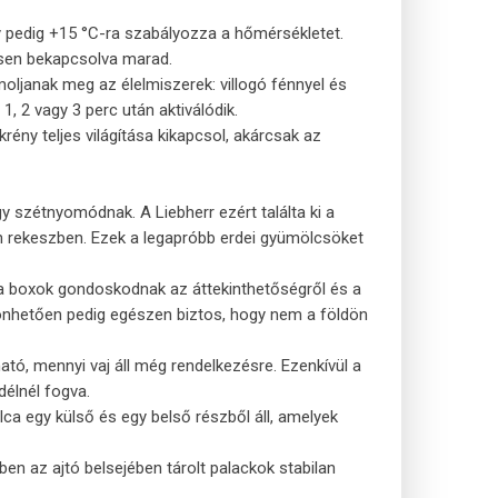
y pedig +15 °C-ra szabályozza a hőmérsékletet.
sen bekapcsolva marad.
oljanak meg az élelmiszerek: villogó fénnyel és
1, 2 vagy 3 perc után aktiválódik.
ény teljes világítása kikapcsol, akárcsak az
 szétnyomódnak. A Liebherr ezért találta ki a
h rekeszben. Ezek a legapróbb erdei gyümölcsöket
a boxok gondoskodnak az áttekinthetőségről és a
zönhetően pedig egészen biztos, hogy nem a földön
ató, mennyi vaj áll még rendelkezésre. Ezenkívül a
délnél fogva.
lca egy külső és egy belső részből áll, amelyek
n az ajtó belsejében tárolt palackok stabilan