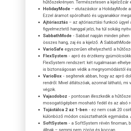
hűtőszekrényen. Természetesen a kijelzőzár e
HolidayMode
– elutazáskor a HolidayMode ak
Ezzel áramot spórolható és ugyanakkor mega
Ajtóriasztás
– az ajtóriasztási funkció ügyel
figyelmeztető hanggal jelzi, ha túl sokáig nyit
SabbathMode
- Sabbat napján minden pihen –
összes hang, zaj és a kijelző. A SabbathMode 8
VarioSafe
egyszerűen elhelyezhető a hűtősze
FlexSystem
- apró és érzékeny gyümölcsökkel
FlexSystem rendszert: két rugalmasan elhely
is biztonságosan védik a megnyomódástól és 
VarioBox
- segítenek abban, hogy az apró do
rendről. Mivel átlátszóak, azonnal látható, 
végzik.
Vajasdoboz
- pontosan illeszkedik a hűtőszek
mosogatógépben mosható fedél és az alsó rész
Tojástálca 2 az 1-ben
- ez nem csak 20 csirk
különböző módon csúsztathatók egymásba. A t
SoftSystem
- a SoftSystem révén finoman, bi
állnak – semmi nem zörög és koccan.