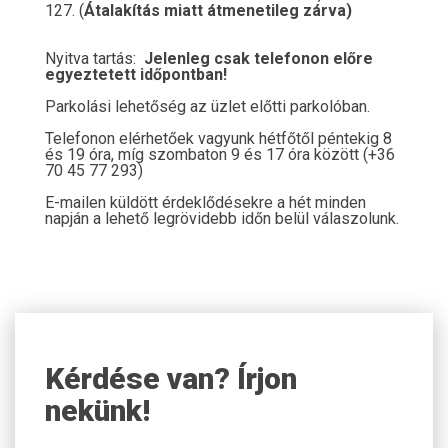
127. (
Átalakítás miatt átmenetileg zárva)
Nyitva tartás:
Jelenleg csak telefonon előre
egyeztetett időpontban!
Parkolási lehetőség az üzlet előtti parkolóban.
Telefonon elérhetőek vagyunk hétfőtől péntekig 8
és 19 óra, míg szombaton 9 és 17 óra között (+36
70 45 77 293)
E-mailen küldött érdeklődésekre a hét minden
napján a lehető legrövidebb időn belül válaszolunk.
Kérdése van? Írjon
nekünk!