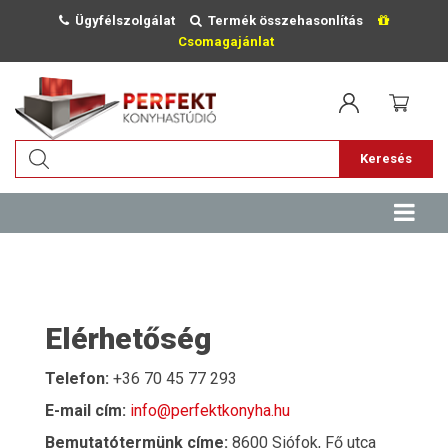
Ügyfélszolgálat
Termék összehasonlítás
Csomagajánlat
Keresés
Elérhetőség
Telefon:
+36 70 45 77 293
E-mail cím:
info@perfektkonyha.hu
Bemutatótermünk címe:
8600 Siófok, Fő utca