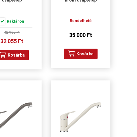
csaptelep
króm csaptelep
Rendelhető
Raktáron
42 900 Ft
35 000 Ft
32 055 Ft
Kosárba
Kosárba