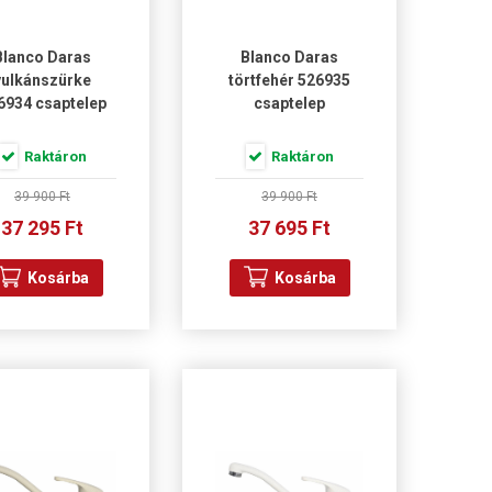
Blanco Daras
Blanco Daras
vulkánszürke
törtfehér 526935
6934 csaptelep
csaptelep
Raktáron
Raktáron
39 900 Ft
39 900 Ft
37 295 Ft
37 695 Ft
Kosárba
Kosárba