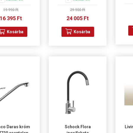
19 990 Ft
29 900 Ft
16 395 Ft
24 005 Ft
Kosárba
Kosárba
nco Daras króm
Schock Flora
Livi