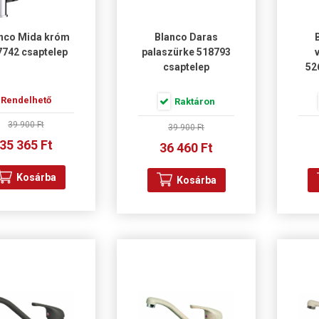
nco Mida króm
Blanco Daras
7742 csaptelep
palaszürke 518793
csaptelep
52
Rendelhető
Raktáron
39 900 Ft
39 900 Ft
35 365 Ft
36 460 Ft
Kosárba
Kosárba