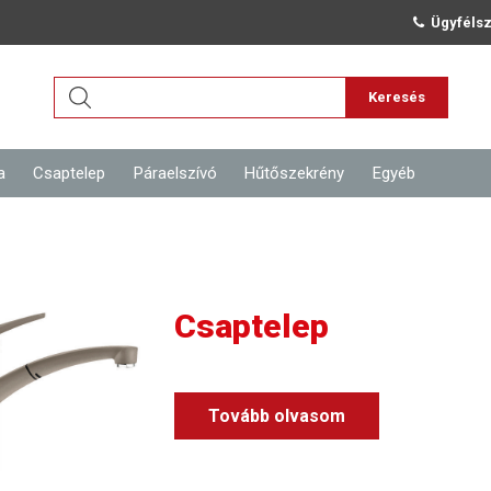
Ügyfélsz
Keresés
a
Csaptelep
Páraelszívó
Hűtőszekrény
Egyéb
Csaptelep
Tovább olvasom