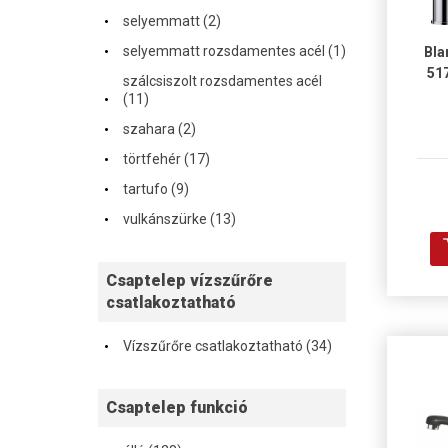
·
selyemmatt (2)
·
selyemmatt rozsdamentes acél (1)
Bla
51
szálcsiszolt rozsdamentes acél
·
(11)
·
szahara (2)
·
törtfehér (17)
·
tartufo (9)
·
vulkánszürke (13)
Csaptelep vízszűrőre
csatlakoztatható
·
Vízszűrőre csatlakoztatható (34)
Csaptelep funkció