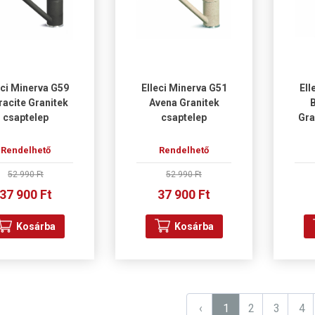
eci Minerva G59
Elleci Minerva G51
Ell
racite Granitek
Avena Granitek
B
csaptelep
csaptelep
Gra
Rendelhető
Rendelhető
52 990 Ft
52 990 Ft
37 900 Ft
37 900 Ft
Kosárba
Kosárba
‹
1
2
3
4