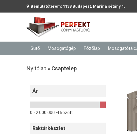
Bemutatóterem: 1138 Budapest, Marina sétány 1.
Sütő
Mosogatógép
Főzőlap
Mosogatótálc
Nyitólap »
Csaptelep
Ár
0 -
2 000 000
Ft között
Raktárkészlet