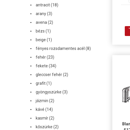
·
antracit (18)
·
arany (3)
·
avena (2)
·
bézs (1)
·
beige (1)
·
fényes rozsdamentes acél (8)
·
fehér (23)
·
fekete (34)
·
gleccser fehér (2)
·
grafit (1)
·
gyöngyszürke (3)
·
jázmin (2)
·
kávé (14)
·
kasmír (2)
Bla
·
kőszürke (2)