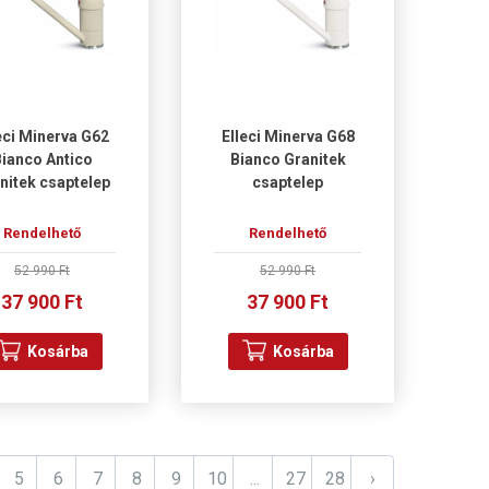
eci Minerva G62
Elleci Minerva G68
ianco Antico
Bianco Granitek
nitek csaptelep
csaptelep
Rendelhető
Rendelhető
52 990 Ft
52 990 Ft
37 900 Ft
37 900 Ft
Kosárba
Kosárba
5
6
7
8
9
10
...
27
28
›