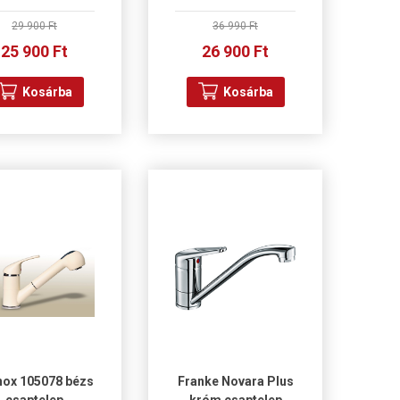
29 900 Ft
36 990 Ft
25 900 Ft
26 900 Ft
Kosárba
Kosárba
nox 105078 bézs
Franke Novara Plus