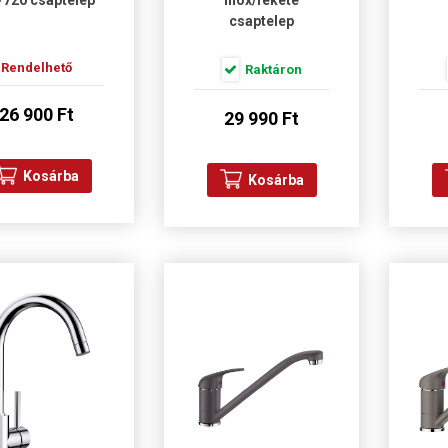
7720 csaptelep
inox/fekete
csaptelep
Rendelhető
Raktáron
26 900 Ft
29 990 Ft
Kosárba
Kosárba