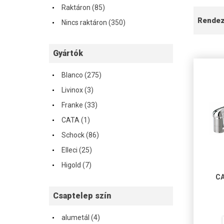
·
Raktáron (85)
·
Rende
Nincs raktáron (350)
Gyártók
·
Blanco (275)
·
Livinox (3)
·
Franke (33)
·
CATA (1)
·
Schock (86)
·
Elleci (25)
·
Higold (7)
CA
Csaptelep szín
·
alumetál (4)