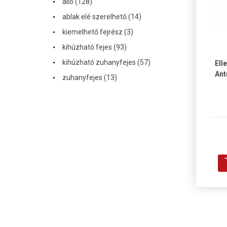
·
álló (128)
·
ablak elé szerelhető (14)
·
kiemelhető fejrész (3)
·
kihúzható fejes (93)
·
kihúzható zuhanyfejes (57)
Ell
·
Ant
zuhanyfejes (13)