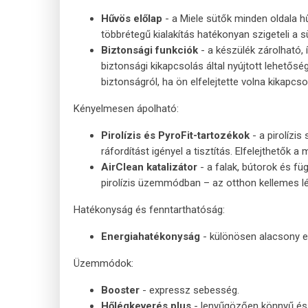
Hűvös előlap
- a Miele sütők minden oldala 
többrétegű kialakítás hatékonyan szigeteli a s
Biztonsági funkciók
- a készülék zárolható,
biztonsági kikapcsolás által nyújtott lehetős
biztonságról, ha ön elfelejtette volna kikapcsol
Kényelmesen ápolható:
Pirolízis és PyroFit-tartozékok
- a pirolízi
ráfordítást igényel a tisztítás. Elfelejthetők a
AirClean katalizátor
- a falak, bútorok és fü
pirolízis üzemmódban – az otthon kellemes l
Hatékonyság és fenntarthatóság:
Energiahatékonyság
- különösen alacsony e
Üzemmódok:
Booster
- expressz sebesség.
Hőlégkeverés plus
- lenyűgözően könnyű és 