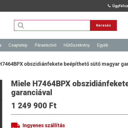
Ügyfélsz
Keresés
a
Csaptelep
Páraelszívó
Hűtőszekrény
Egyéb
H7464BPX obszidiánfekete beépíthető sütő magyar ga
Miele H7464BPX obszidiánfekete
garanciával
1 249 900 Ft
Ingyenes szállítás