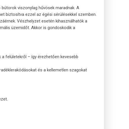
ző bútorok viszonylag hűvösek maradnak. A
lmet biztosítva ezzel az égési sérülésekkel szemben.
ozzáérnek. Vészhelyzet esetén kihasználhatók a
ximális üzemidőt. Akkor is gondoskodik a
 a felületekről – így érezhetően kevesebb
siradéklerakódásokat és a kellemetlen szagokat
zet.