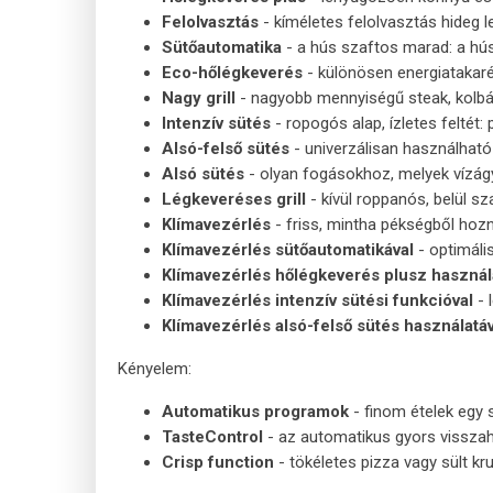
Felolvasztás
- kíméletes felolvasztás hideg 
Sütőautomatika
- a hús szaftos marad: a hús
Eco-hőlégkeverés
- különösen energiatakarék
Nagy grill
- nagyobb mennyiségű steak, kolbás
Intenzív sütés
- ropogós alap, ízletes feltét:
Alsó-felső sütés
- univerzálisan használható
Alsó sütés
- olyan fogásokhoz, melyek vízágy
Légkeveréses grill
- kívül roppanós, belül s
Klímavezérlés
- friss, mintha pékségből hoz
Klímavezérlés sütőautomatikával
- optimáli
Klímavezérlés hőlégkeverés plusz használ
Klímavezérlés intenzív sütési funkcióval
- 
Klímavezérlés alsó-felső sütés használatáv
Kényelem:
Automatikus programok
- finom ételek egy 
TasteControl
- az automatikus gyors visszahű
Crisp function
- tökéletes pizza vagy sült kr