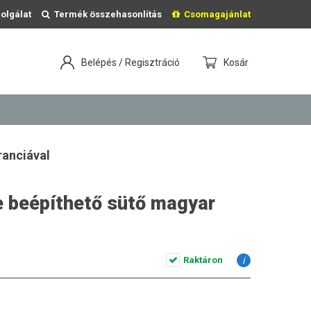
olgálat
Termék összehasonlítás
Csomagajánlat
Belépés / Regisztráció
Kosár
ranciával
 beépíthető sütő magyar
Raktáron
i