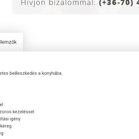
ellemzők
életes beilleszkedés a konyhába.
el
zoros kezeléssel
ítási igény
 kéreg
eg