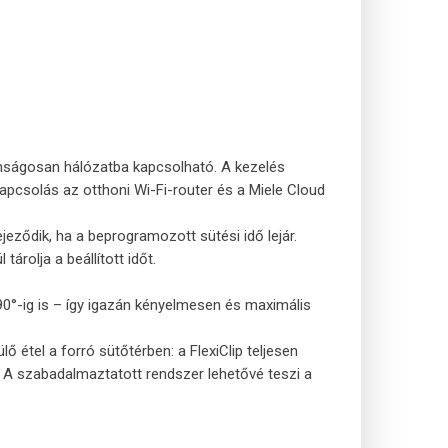
onságosan hálózatba kapcsolható. A kezelés
pcsolás az otthoni Wi-Fi-router és a Miele Cloud
eződik, ha a beprogramozott sütési idő lejár.
rolja a beállított időt.
90°-ig is – így igazán kényelmesen és maximális
 étel a forró sütőtérben: a FlexiClip teljesen
. A szabadalmaztatott rendszer lehetővé teszi a