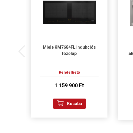
tanium
Miele KM7684FL indukciós
-
főzőlap
al
ék
Rendelhető
1 159 900 Ft
Kosába