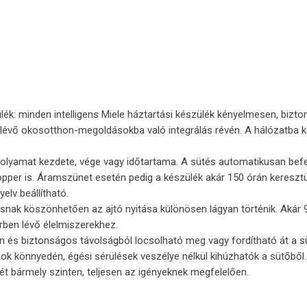
ék: minden intelligens Miele háztartási készülék kényelmesen, bizt
évő okosotthon-megoldásokba való integrálás révén. A hálózatba ka
 folyamat kezdete, vége vagy időtartama. A sütés automatikusan befej
er is. Áramszünet esetén pedig a készülék akár 150 órán keresztül tá
elv beállítható.
usnak köszönhetően az ajtó nyitása különösen lágyan történik. Akár 
ben lévő élelmiszerekhez.
 és biztonságos távolságból locsolható meg vagy fordítható át a sülő
sok könnyedén, égési sérülések veszélye nélkül kihúzhatók a sütőből
ét bármely szinten, teljesen az igényeknek megfelelően.