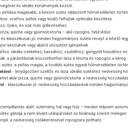
levegővel és ideális körülmények között.
 pirítása magasabb, a készre sütés választott hőmérsékleten történi
os: szaftos sültek vagy kiváló felfújtak optimális készítése.
z, nyárs, és sok más grillezéséhez.
 pizza, quiche vagy gyümölcstorta – alul ropogós, felül lédús.
 és klasszikusan jó, minden hagyományos sütési recept a lehető legj
on készülnek vagy alulról utósütést igényelnek.
zaftos: ideális csirkéhez, kacsához, csülökhöz, göngyölt húsokhoz é
nák: a párásításnak köszönhetően laza a tészta és ropogós a kéreg.
s sütés: a pirítás magas, a további sütés egyedi hőmérsékleten tört
atával
- lenyűgözően szellős és laza: ideális sütéshez nedvesség h
lehet akár pizza, quiche vagy gyümölcstorta: a nedvesség hozzáadásá
al
- klasszikusan jó: nedvesség hozzáadásával minden hagyományos 
szempillantás alatt: sütemény, hal vagy hús – minden teljesen automa
tés gátolja a nem kívánt utánpárolást és kívánság szerint melegen ta
umpli: a nedvesség csökkentésével ropogósra pirítható.