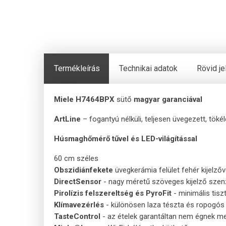
Termékleírás
Technikai adatok
Rövid j
Miele H7464BPX
sütő
magyar garanciával
ArtLine
– fogantyú nélküli, teljesen üvegezett, tök
Húsmaghőmérő tűvel és LED-világítással
60 cm széles
Obszidiánfekete
üvegkerámia felület fehér kijelzőv
DirectSensor
- nagy méretű szöveges kijelző szen
Pirolízis felszereltség és PyroFit
- minimális tiszt
Klímavezérlés
- különösen laza tészta és ropogós
TasteControl
- az ételek garantáltan nem égnek m