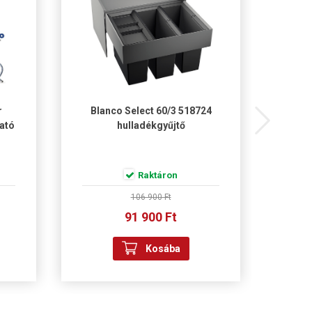
r
Blanco Select 60/3 518724
Falme
ható
hulladékgyűjtő
Raktáron
106 900 Ft
91 900 Ft
Kosába