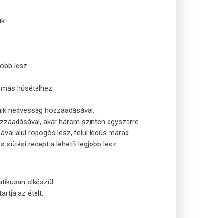
k.
obb lesz.
s más húsételhez.
énik nedvesség hozzáadásával.
ozzáadásával, akár három szinten egyszerre.
val alul ropogós lesz, felül lédús marad.
sütési recept a lehető legjobb lesz.
tikusan elkészül.
rtja az ételt.