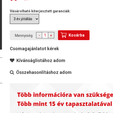
Vásárolható kiterjesztett garanciák:
Kosárba
-
+
Mennyiség
Csomagajánlatot kérek
Kívánságlistához adom
Összehasonlításhoz adom