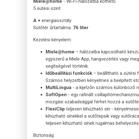
Miele@home
- Wi-Fi-hálózatba köthető
5 sütési szint
A +
energiaosztály
Sütőtér űrtartalma:
76 liter
Kezelési kényelem:
Miele@home
– hálózatba kapcsolható készül
egyszerű a Miele App, hangvezérlés vagy megl
segítségével történik.
Időbeállítási funkciók
– beállítható a sütési
Számos helyzetben kényelmes a beépített stopp
MultiLingua
- a kijelzőn számos különböző ny
SoftOpen
- egy rafinált csillapítómechanizm
mozgási szabadsággal férhet hozzá a sütőtér
FlexiClip
teljesen kihúzható sín - kényelmesen
kihúzható sínekkel a sütőtepsik vagy sütőrác
teljesen kihúzható sínek rugalmas behelyezés
Biztonság: