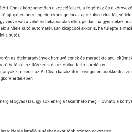
hűtött. Ennek köszönhetően a kezelőfelület, a fogórész és a környe
ütő ajtaját és nem engedi felmelegedni az ajtó külső felületét, véde
 így védve van a véletlen bekapcsolás ellen, például ha gyermekek h
égek: a Miele sütő automatikusan kikapcsol akkor is, ha túllépte a ma
ni a sütőt.
s során az ételmaradványok hamuvá égnek és maradéktalanul eltűnnek
 maró hatású tisztítószerek és az órákig tartó súrolás is.
ggönyök kímélése: az AirClean katalizátor lényegesen csökkenti a z
égköre érdekében.
nergiafogyasztás, így sok energia takarítható meg – óvható a környe
laza: ideális kímélő sütéshez akár több szinten egyszerre.