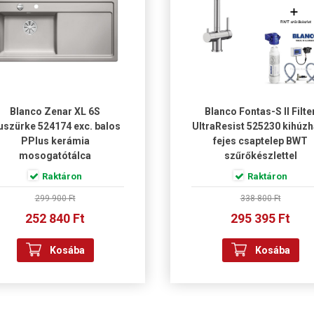
Blanco Zenar XL 6S
Blanco Fontas-S II Filte
uszürke 524174 exc. balos
UltraResist 525230 kihúz
PPlus kerámia
fejes csaptelep BWT
mosogatótálca
szűrőkészlettel
Raktáron
Raktáron
299 900 Ft
338 800 Ft
252 840 Ft
295 395 Ft
Kosába
Kosába