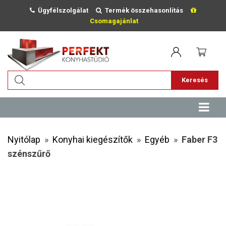
Ügyfélszolgálat
Termék összehasonlítás
Csomagajánlat
Keresés
Nyitólap
»
Konyhai kiegészítők
»
Egyéb
»
Faber F3
szénszűrő