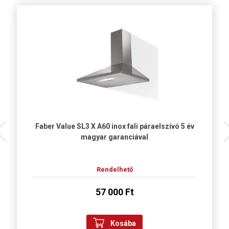
Faber Value SL3 X A60 inox fali páraelszívó 5 év
magyar garanciával
Rendelhető
57 000 Ft
Kosába