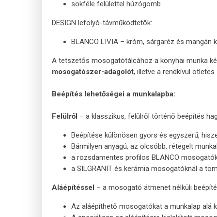
sokféle felülettel húzógomb
DESIGN lefolyó-távműködtetők:
BLANCO LIVIA – króm, sárgaréz és mangán k
A tetszetős mosogatótálcához a konyhai munka ké
mosogatószer-adagolót
, illetve a rendkívül ötletes
Beépítés lehetőségei a munkalapba:
Felülről
– a klasszikus, felülről történő beépítés 
Beépítése különösen gyors és egyszerű, hiszen
Bármilyen anyagú, az olcsóbb, rétegelt munka
a rozsdamentes profilos BLANCO mosogatók g
a SILGRANIT és kerámia mosogatóknál a tömí
Aláépítéssel
– a mosogató átmenet nélküli beépí
Az aláépíthető mosogatókat a munkalap alá kel