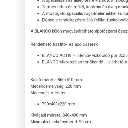
A speciálisan az aláépítésre kialakított mo
Természetes és műkő, kerámia és üveg mun
A mosogató speciális rögzítőelemekkel és tö
Előnye a rendelkezésre álló felület funkcioná
A BLANCO külön megvásárolható ápolószerei összha
Rendelhető tisztító- és ápolószerek:
BLANCO ACTIV – intenzív vízkőoldó por 3x25
BLANCO Mikroszálas törlőkendő – elérhető 
Külső mérete: 860x510 mm
Medencemélység: 220 mm
Medencék méretei:
790x400x220 mm
Kivágási mérete: 840x490 mm
Minimális szekrényméret: 90 cm