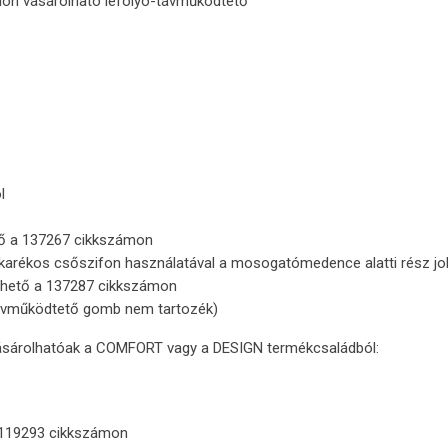
ülön vásárolható lefolyó-távműködtető
l
tő a 137267 cikkszámon
akarékos csőszifon használatával a mosogatómedence alatti rész jobb
érhető a 137287 cikkszámon
(távműködtető gomb nem tartozék)
ásárolhatóak a COMFORT vagy a DESIGN termékcsaládból:
 119293 cikkszámon