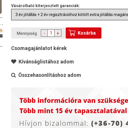
Vásárolható kiterjesztett garanciák:
Kosárba
-
+
Mennyiség
Csomagajánlatot kérek
Kívánságlistához adom
Összehasonlításhoz adom