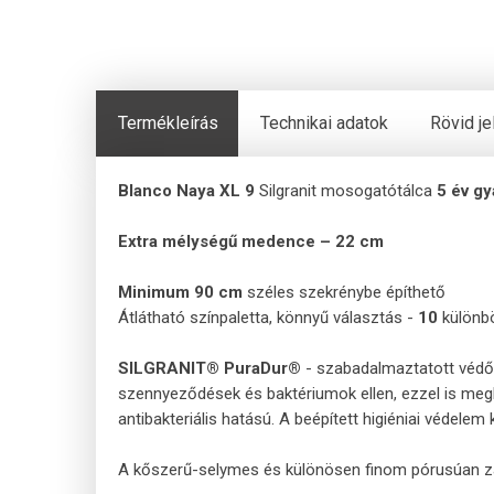
Termékleírás
Technikai adatok
Rövid j
Blanco Naya XL 9
Silgranit mosogatótálca
5 év gy
Extra mélységű medence – 22 cm
Minimum 90
cm
széles szekrénybe építhető
Átlátható színpaletta, könnyű választás -
10
különb
SILGRANIT® PuraDur®
- szabadalmaztatott védőf
szennyeződések és baktériumok ellen, ezzel is me
antibakteriális hatású. A beépített higiéniai védel
A kőszerű-selymes és különösen finom pórusúan zárt