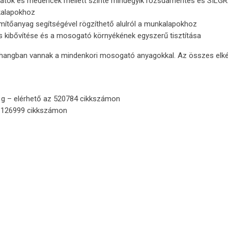
sogatók és medencék mellett szinte mindegyik rozsdamentes és SIL
kalapokhoz
mítőanyag segítségével rögzíthető alulról a munkalapokhoz
lis kibővítése és a mosogató környékének egyszerű tisztítása
ngban vannak a mindenkori mosogató anyagokkal. Az összes elképz
 g – elérhető az 520784 cikkszámon
a 126999 cikkszámon