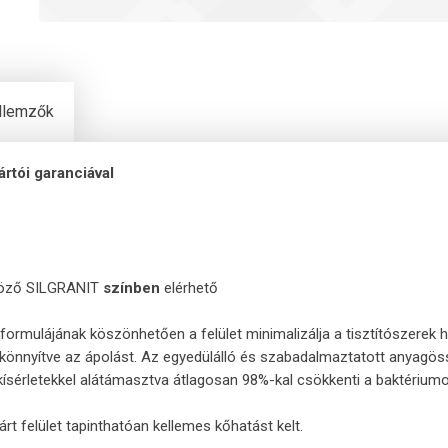
ellemzők
ártói garanciával
öző SILGRANIT
színben
elérhető
ormulájának köszönhetően a felület minimalizálja a tisztítószerek 
gkönnyítve az ápolást. Az egyedülálló és szabadalmaztatott anya
em kísérletekkel alátámasztva átlagosan 98%-kal csökkenti a baktériu
 felület tapinthatóan kellemes kőhatást kelt.