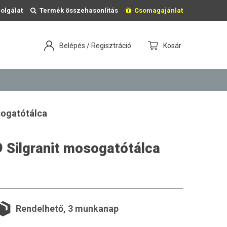
olgálat
Termék összehasonlítás
Csomagajánlat
Belépés / Regisztráció
Kosár
sogatótálca
 Silgranit mosogatótálca
Rendelhető, 3 munkanap