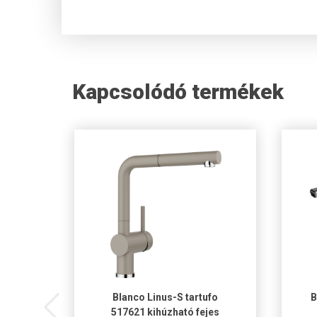
Kapcsolódó termékek
521475
Blanco Linus-S tartufo
B
517621 kihúzható fejes