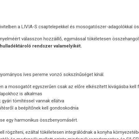
ivitelben a LIVIA-S csaptelepekkel és mosogatószer-adagolókkal 
nyelméért válasszon hozzáillő, egymással tökéletesen összehango
hulladéktároló rendszer valamelyikét.
hagyományos íves pereme vonzó sokszínűséget kínál.
 a mosogatót egyszerűen csak az előre elkészített kivágásba kell fel
lapokhoz is alkalmas
yári tömítéssel vannak ellátva
tésről a beépítőnek kell gondoskodnia
tése egy harmonikus összbenyomásért.
l rögzíteni, ezáltal tökéletesen integrálódnak a konyha környezetéb