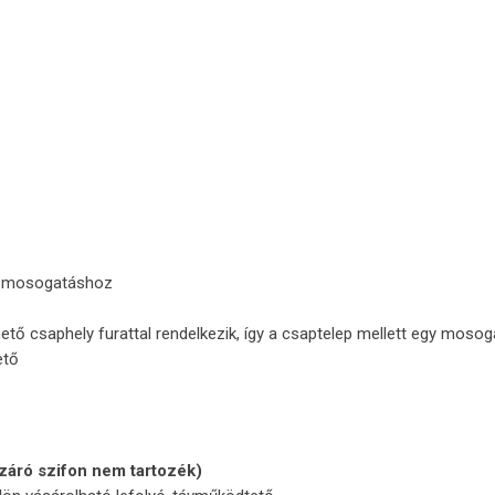
 a mosogatáshoz
hető csaphely furattal rendelkezik, így a csaptelep mellett egy mosoga
ető
záró szifon nem tartozék)