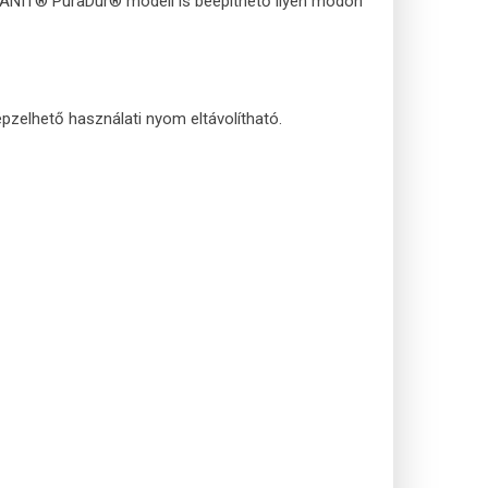
GRANIT® PuraDur® modell is beépíthető ilyen módon
elhető használati nyom eltávolítható.