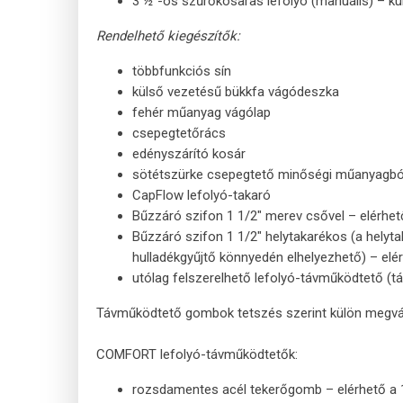
3 ½”-os szűrőkosaras lefolyó (manuális) – k
Rendelhető kiegészítők:
többfunkciós sín
külső vezetésű bükkfa vágódeszka
fehér műanyag vágólap
csepegtetőrács
edényszárító kosár
sötétszürke csepegtető minőségi műanyagbó
CapFlow lefolyó-takaró
Bűzzáró szifon 1 1/2" merev csővel – elérhe
Bűzzáró szifon 1 1/2" helytakarékos (a helyt
hulladékgyűjtő könnyedén elhelyezhető) – el
utólag felszerelhető lefolyó-távműködtető 
Távműködtető gombok tetszés szerint külön megv
COMFORT lefolyó-távműködtetők:
rozsdamentes acél tekerőgomb – elérhető a