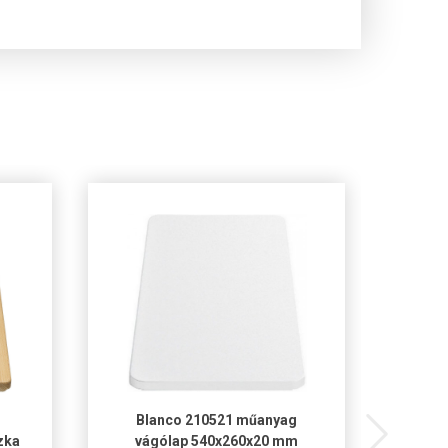
Blanco 210521 műanyag
zka
vágólap 540x260x20 mm
csep