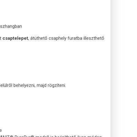
összhangban
lt
csaptelepet
, átüthető csaphely furatba illeszthető
ülről behelyezni, majd rögzíteni.
e