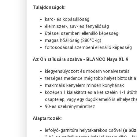
Tulajdonságok:
karc- és kopásállóság
élelmiszer-, sav- és fényállóság
ütéssel szembeni ellenálló képesség
magas hőállóság (280°C-ig)
foltosodással szembeni ellenálló képesség
Az Ön stílusára szabva - BLANCO Naya XL 9
kiegyensúlyozott és modern vonalvezetés
térséges medence még több helyet biztosít
maximális kényelem minden konyhának
középen 1 kialakított és a két szélén 1-1 átüt
csaptelep, vagy egy dugókiemelő is elhelyezh
90-es szekrénymérethez
Alaptartozék:
lefolyó-garnitúra helytakarékos csővel
(a bűz