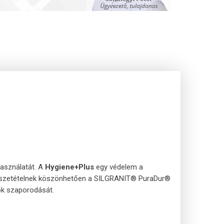
használatát. A
Hygiene+Plus
egy védelem a
gösszetételnek köszönhetően a SILGRANIT® PuraDur®
mok szaporodását.