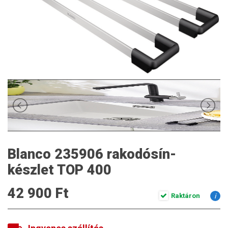
Blanco 235906 rakodósín-
készlet TOP 400
42 900 Ft
Raktáron
i