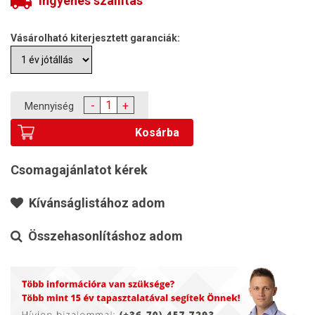
Ingyenes szállítás
Vásárolható kiterjesztett garanciák:
-
+
Mennyiség
Kosárba
Csomagajánlatot kérek
Kívánságlistához adom
Összehasonlításhoz adom