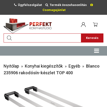
Ügyfélszolgálat
Termék összehasonlítás
Csomagajánlat
Keresés
Nyitólap
»
Konyhai kiegészítők
»
Egyéb
»
Blanco
235906 rakodósín-készlet TOP 400