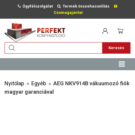
Ügyfélszolgálat
Termék összehasonlítás
Csomagajánlat
Keresés
Nyitólap
»
Egyéb
»
AEG NKV914B vákuumozó fiók
magyar garanciával