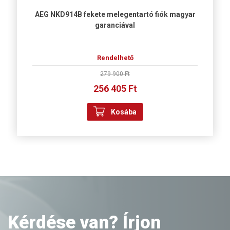
AEG NKD914B fekete melegentartó fiók magyar
garanciával
Rendelhető
279 900 Ft
256 405 Ft
Kosába
Kérdése van? Írjon