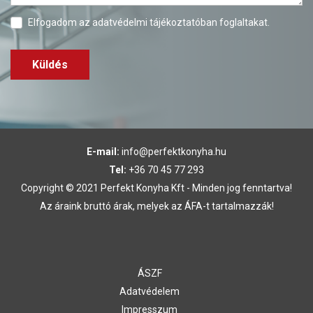
Elfogadom az
adatvédelmi tájékoztatóban
foglaltakat.
Küldés
E-mail:
info@perfektkonyha.hu
Tel:
+36 70 45 77 293
Copyright © 2021 Perfekt Konyha Kft - Minden jog fenntartva!
Az áraink bruttó árak, melyek az ÁFA-t tartalmazzák!
ÁSZF
Adatvédelem
Impresszum