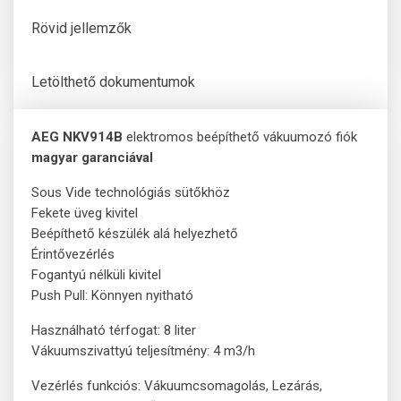
Rövid jellemzők
Letölthető dokumentumok
AEG NKV914B
elektromos beépíthető vákuumozó fiók
magyar garanciával
Sous Vide technológiás sütőkhöz
Fekete üveg kivitel
Beépíthető készülék alá helyezhető
Érintővezérlés
Fogantyú nélküli kivitel
Push Pull: Könnyen nyitható
Használható térfogat: 8 liter
Vákuumszivattyú teljesítmény: 4 m3/h
Vezérlés funkciós: Vákuumcsomagolás, Lezárás,