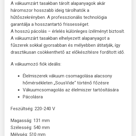
A vákuumzárt tasakban tárolt alapanyagok akár
háromszor hosszabb ideig tárolhatók a
hűtőszekrényben. A professzionális technológia
garantálja a hosszantartó frissességet.
A hosszú pácolás – érlelés különleges ízélményt biztosít.
A vákuumzárt tasakban elhelyezett alapanyagot a
fűszerek sokkal gyorsabban és mélyebben átitatják, így
drasztikusan csökkenthető az előkészítésre fordított idő.
A vákuumozó fiók ideális:
Élelmiszerek vákuum csomagolása alacsony
hőmérsékleten „SousVide“ történő főzésre
Vákuumcsomagolás az élelmiszer tartósítására
Pácolásra
Feszültség: 220-240 V
Magasság: 131 mm
Szélesség: 540 mm
Mélység: 510 mm