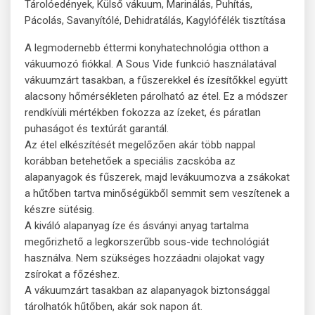
Tárolóedények, Külső vákuum, Marinálás, Puhítás,
Pácolás, Savanyítólé, Dehidratálás, Kagylófélék tisztítása
A legmodernebb éttermi konyhatechnológia otthon a
vákuumozó fiókkal. A Sous Vide funkció használatával
vákuumzárt tasakban, a fűszerekkel és ízesítőkkel együtt
alacsony hőmérsékleten párolható az étel. Ez a módszer
rendkívüli mértékben fokozza az ízeket, és páratlan
puhaságot és textúrát garantál.
Az étel elkészítését megelőzően akár több nappal
korábban betehetőek a speciális zacskóba az
alapanyagok és fűszerek, majd levákuumozva a zsákokat
a hűtőben tartva minőségükből semmit sem veszítenek a
készre sütésig.
A kiváló alapanyag íze és ásványi anyag tartalma
megőrizhető a legkorszerűbb sous-vide technológiát
használva. Nem szükséges hozzáadni olajokat vagy
zsírokat a főzéshez.
A vákuumzárt tasakban az alapanyagok biztonsággal
tárolhatók hűtőben, akár sok napon át.