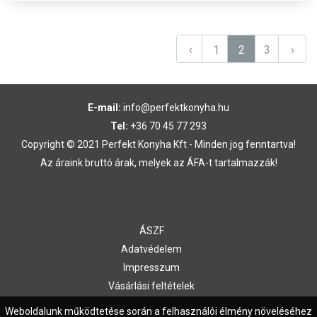
‹
1
2
3
›
E-mail:
info@perfektkonyha.hu
Tel:
+36 70 45 77 293
Copyright © 2021 Perfekt Konyha Kft - Minden jog fenntartva!
Az áraink bruttó árak, melyek az ÁFA-t tartalmazzák!
ÁSZF
Adatvédelem
Impresszum
Vásárlási feltételek
Kapcsolat
Weboldalunk működtetése során a felhasználói élmény növeléséhez