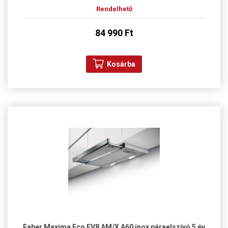
Rendelhető
84 990 Ft
Kosárba
Faber Maxima Eco EV8 AM/X A60 inox páraelszívó 5 év