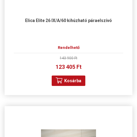
Elica Elite 26 IX/A/60 kihúzható páraelszívó
Rendelhető
143 900 Ft
123 405 Ft
Kosárba