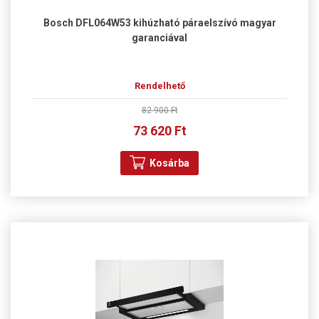
Bosch DFL064W53 kihúzható páraelszívó magyar
garanciával
Rendelhető
82 900 Ft
73 620 Ft
Kosárba