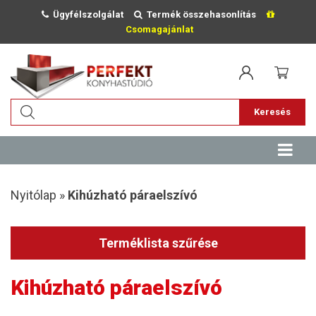
Ügyfélszolgálat
Termék összehasonlítás
Csomagajánlat
Keresés
Nyitólap »
Kihúzható páraelszívó
Terméklista szűrése
Kihúzható páraelszívó