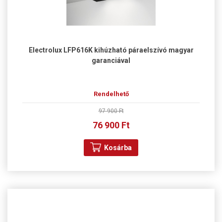
Electrolux LFP616K kihúzható páraelszívó magyar
garanciával
Rendelhető
97 900 Ft
76 900 Ft
Kosárba