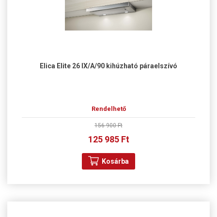
Elica Elite 26 IX/A/90 kihúzható páraelszívó
Rendelhető
156 900 Ft
125 985 Ft
Kosárba