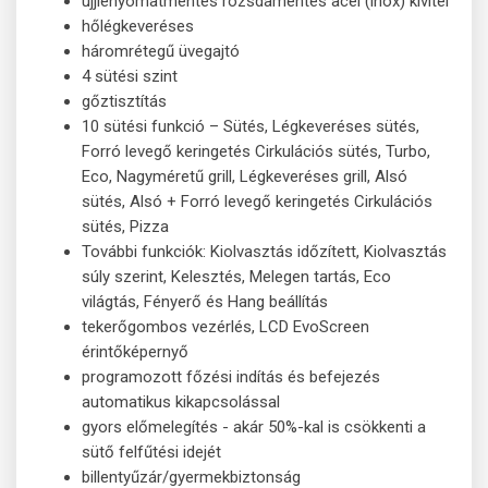
ujjlenyomatmentes rozsdamentes acél (inox) kivitel
hőlégkeveréses
háromrétegű üvegajtó
4 sütési szint
gőztisztítás
10 sütési funkció – Sütés, Légkeveréses sütés,
Forró levegő keringetés Cirkulációs sütés, Turbo,
Eco, Nagyméretű grill, Légkeveréses grill, Alsó
sütés, Alsó + Forró levegő keringetés Cirkulációs
sütés, Pizza
További funkciók: Kiolvasztás időzített, Kiolvasztás
súly szerint, Kelesztés, Melegen tartás, Eco
világtás, Fényerő és Hang beállítás
tekerőgombos vezérlés, LCD EvoScreen
érintőképernyő
programozott főzési indítás és befejezés
automatikus kikapcsolással
gyors előmelegítés - akár 50%-kal is csökkenti a
sütő felfűtési idejét
billentyűzár/gyermekbiztonság