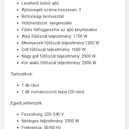
Levehető belső ajtó
Ajtóüvegek száma összesen: 3
Biztonsági termosztát
Hűtőrendszer: tangenciális
Fűtés felfüggesztve az ajtó kinyitásakor
Alsó fűtőszál teljesítmény: 1750 W
Mennyezeti fűtőszál teljesítmény:1300 W
Grill fűtőszál teljesítmény: 1600 W
Nagy grill fűtőszál teljesítmény: 2900 W
Kör alakú fűtőszál teljesítmény: 2000 W
Tartozékok:
1 db rács
1 db zománcozott tepsi (20 mm)
Egyéb jellemzők:
Feszültség: 220-240 V
Névleges teljesítmény: 3300 W
Frekvencia: 50/60 Hz