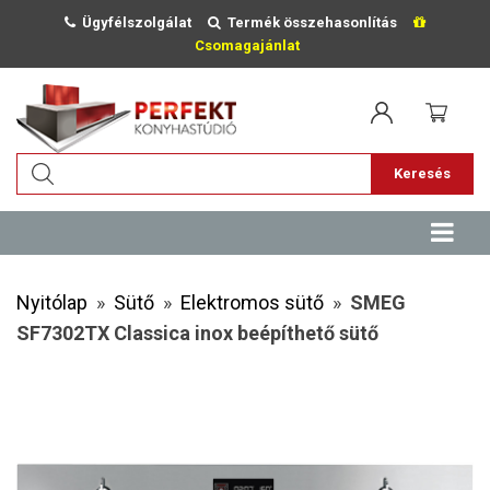
Ügyfélszolgálat
Termék összehasonlítás
Csomagajánlat
Keresés
Nyitólap
»
Sütő
»
Elektromos sütő
»
SMEG
SF7302TX Classica inox beépíthető sütő