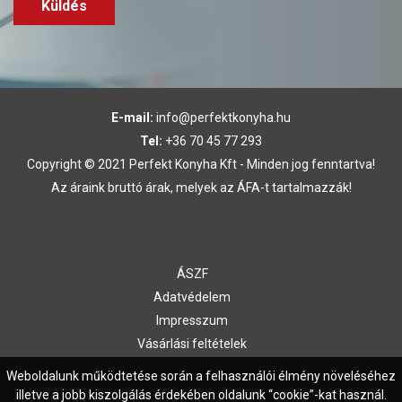
Küldés
E-mail:
info@perfektkonyha.hu
Tel:
+36 70 45 77 293
Copyright © 2021 Perfekt Konyha Kft - Minden jog fenntartva!
Az áraink bruttó árak, melyek az ÁFA-t tartalmazzák!
ÁSZF
Adatvédelem
Impresszum
Vásárlási feltételek
Kapcsolat
Weboldalunk működtetése során a felhasználói élmény növeléséhez
illetve a jobb kiszolgálás érdekében oldalunk “cookie”-kat használ.