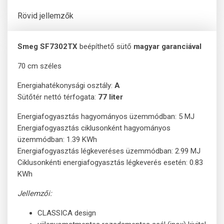
Rövid jellemzők
Smeg SF7302TX
beépíthető sütő
magyar garanciával
70 cm széles
Energiahatékonysági osztály:
A
Sütőtér nettó térfogata:
77 liter
Energiafogyasztás hagyományos üzemmódban: 5 MJ
Energiafogyasztás ciklusonként hagyományos
üzemmódban: 1.39 KWh
Energiafogyasztás légkeveréses üzemmódban: 2.99 MJ
Ciklusonkénti energiafogyasztás légkeverés esetén: 0.83
KWh
Jellemzői:
CLASSICA design