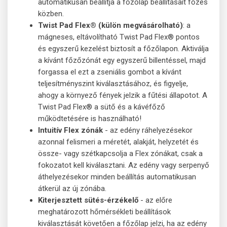
automatikusan beállítja a főzőlap beállításait főzés
közben.
Twist Pad Flex® (külön megvásárolható)
: a
mágneses, eltávolítható Twist Pad Flex® pontos
és egyszerű kezelést biztosít a főzőlapon. Aktiválja
a kívánt főzőzónát egy egyszerű billentéssel, majd
forgassa el ezt a zseniális gombot a kívánt
teljesítményszint kiválasztásához, és figyelje,
ahogy a környező fények jelzik a fűtési állapotot. A
Twist Pad Flex® a sütő és a kávéfőző
működtetésére is használható!
Intuitív Flex zónák
- az edény ráhelyezésekor
azonnal felismeri a méretét, alakját, helyzetét és
össze- vagy szétkapcsolja a Flex zónákat, csak a
fokozatot kell kiválasztani. Az edény vagy serpenyő
áthelyezésekor minden beállítás automatikusan
átkerül az új zónába.
Kiterjesztett sütés-érzékelő
- az előre
meghatározott hőmérsékleti beállítások
kiválasztását követően a főzőlap jelzi, ha az edény