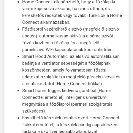
Home Connect: ellenőrizhető, hogy a főzőlap ki
van-e kapcsolva akkor is, ha nincs otthon, és
kereshetők receptek vagy további funkciók a Home
Connect alkalmazásban.
Főzőlapról vezérelhető elszívó (megfelelő elszívó
esetén): automatikusan aktiválja a páraelszívót
főzés közben a főzőlap és a megfelelő
páraelszívó WiFi kapcsolatának köszönhetően.
Smart Hood Automatic: az elszívó automatikusan
beállítja a ventilátor sebességét a főzőlapnak
köszönhetően, amely folyamatosan főzési
adatokat szolgáltat (a megfelelő páraelszívóval és
a csatlakoztatott Home Connect fiókkal).
Smart home trigger, kedvenc gombbal (Home
Connecttel érhető el): intelligens univerzum
megnyitása a főzőlapról (partneri szolgáltatás
szükséges).
Frissíthető készülék (csatlakozott Home Connect
fiókkal érhető el): a készülék mindig naprakészen
tartása a szoftver legújabb állapotával.