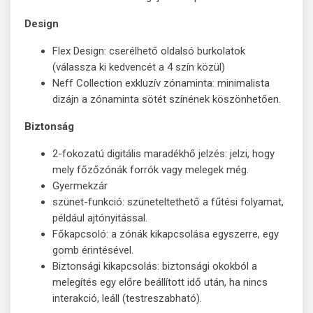
Design
Flex Design: cserélhető oldalsó burkolatok
(válassza ki kedvencét a 4 szín közül)
Neff Collection exkluzív zónaminta: minimalista
dizájn a zónaminta sötét színének köszönhetően.
Biztonság
2-fokozatú digitális maradékhő jelzés: jelzi, hogy
mely főzőzónák forrók vagy melegek még.
Gyermekzár
szünet-funkció: szüneteltethető a fűtési folyamat,
például ajtónyitással.
Főkapcsoló: a zónák kikapcsolása egyszerre, egy
gomb érintésével.
Biztonsági kikapcsolás: biztonsági okokból a
melegítés egy előre beállított idő után, ha nincs
interakció, leáll (testreszabható).