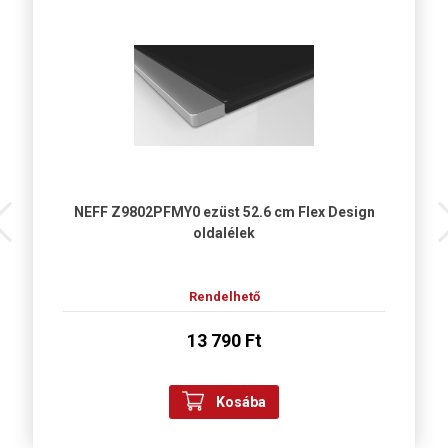
NEFF Z9802PFMY0 ezüst 52.6 cm Flex Design
oldalélek
Rendelhető
13 790 Ft
Kosába