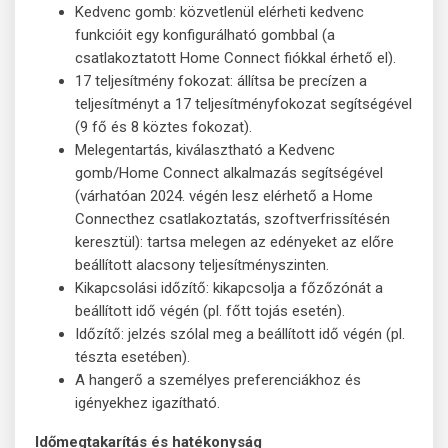
Kedvenc gomb: közvetlenül elérheti kedvenc
funkcióit egy konfigurálható gombbal (a
csatlakoztatott Home Connect fiókkal érhető el).
17 teljesítmény fokozat: állítsa be precízen a
teljesítményt a 17 teljesítményfokozat segítségével
(9 fő és 8 köztes fokozat).
Melegentartás, kiválasztható a Kedvenc
gomb/Home Connect alkalmazás segítségével
(várhatóan 2024. végén lesz elérhető a Home
Connecthez csatlakoztatás, szoftverfrissítésén
keresztül): tartsa melegen az edényeket az előre
beállított alacsony teljesítményszinten.
Kikapcsolási időzítő: kikapcsolja a főzőzónát a
beállított idő végén (pl. főtt tojás esetén).
Időzítő: jelzés szólal meg a beállított idő végén (pl.
tészta esetében).
A hangerő a személyes preferenciákhoz és
igényekhez igazítható.
Időmegtakarítás és hatékonyság