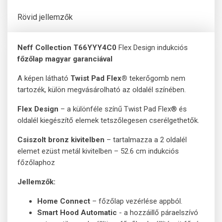
Rövid jellemzők
Neff Collection T66YYY4C0
Flex Design indukciós
főzőlap magyar garanciával
A képen látható
Twist Pad Flex®
tekerőgomb nem
tartozék, külön megvásárolható az oldalél színében.
Flex Design
– a különféle színű Twist Pad Flex® és
oldalél kiegészítő elemek tetszőlegesen cserélgethetők.
Csiszolt bronz kivitelben
– tartalmazza a
2 oldalél
elemet ezüst metál kivitelben – 52.6 cm indukciós
főzőlaphoz
Jellemzők:
Home Connect
– főzőlap vezérlése appból.
Smart Hood Automatic
- a hozzáillő páraelszívó