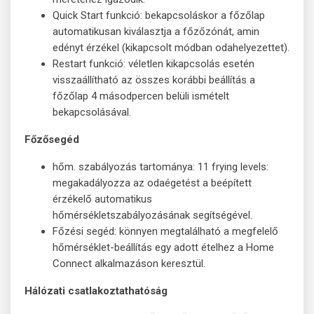
Quick Start funkció: bekapcsoláskor a főzőlap
automatikusan kiválasztja a főzőzónát, amin
edényt érzékel (kikapcsolt módban odahelyezettet).
Restart funkció: véletlen kikapcsolás esetén
visszaállítható az összes korábbi beállítás a
főzőlap 4 másodpercen belüli ismételt
bekapcsolásával.
Főzősegéd
hőm. szabályozás tartománya: 11 frying levels:
megakadályozza az odaégetést a beépített
érzékelő automatikus
hőmérsékletszabályozásának segítségével.
Főzési segéd: könnyen megtalálható a megfelelő
hőmérséklet-beállítás egy adott ételhez a Home
Connect alkalmazáson keresztül.
Hálózati csatlakoztathatóság