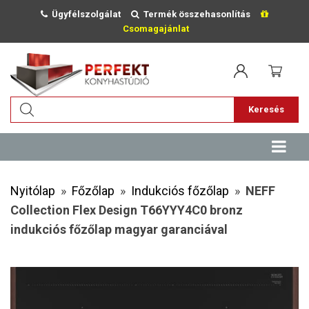
Ügyfélszolgálat
Termék összehasonlítás
Csomagajánlat
Keresés
Nyitólap
»
Főzőlap
»
Indukciós főzőlap
»
NEFF
Collection Flex Design T66YYY4C0 bronz
indukciós főzőlap magyar garanciával