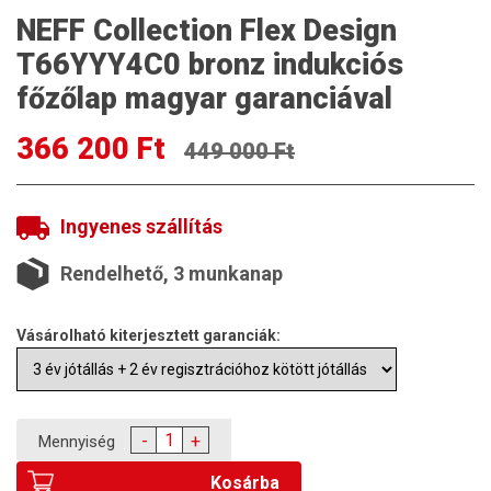
NEFF Collection Flex Design
T66YYY4C0 bronz indukciós
főzőlap magyar garanciával
366 200 Ft
449 000 Ft
Ingyenes szállítás
Rendelhető, 3 munkanap
Vásárolható kiterjesztett garanciák:
-
+
Mennyiség
Kosárba