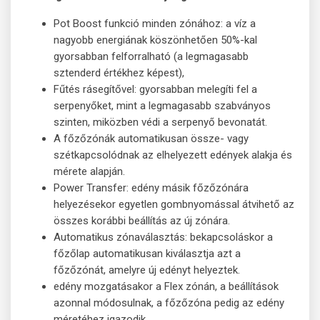
Pot Boost funkció minden zónához: a víz a
nagyobb energiának köszönhetően 50%-kal
gyorsabban felforralható (a legmagasabb
sztenderd értékhez képest),
Fűtés rásegítővel: gyorsabban melegíti fel a
serpenyőket, mint a legmagasabb szabványos
szinten, miközben védi a serpenyő bevonatát.
A főzőzónák automatikusan össze- vagy
szétkapcsolódnak az elhelyezett edények alakja és
mérete alapján.
Power Transfer: edény másik főzőzónára
helyezésekor egyetlen gombnyomással átvihető az
összes korábbi beállítás az új zónára.
Automatikus zónaválasztás: bekapcsoláskor a
főzőlap automatikusan kiválasztja azt a
főzőzónát, amelyre új edényt helyeztek.
edény mozgatásakor a Flex zónán, a beállítások
azonnal módosulnak, a főzőzóna pedig az edény
méretéhez igazodik.