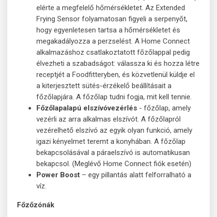
elérte a megfelelő hőmérsékletet. Az Extended
Frying Sensor folyamatosan figyeli a serpenyőt,
hogy egyenletesen tartsa a hőmérsékletet és
megakadályozza a perzselést. A Home Connect
alkalmazáshoz csatlakoztatott főzőlappal pedig
élvezheti a szabadságot: válassza ki és hozza létre
receptjét a Foodfitteryben, és közvetlenül küldje el
a kiterjesztett sütés-érzékelő beállításait a
főzőlapjára. A főzőlap tudni fogja, mit kell tennie.
Főzőlapalapú elszívóvezérlés
- főzőlap, amely
vezérli az arra alkalmas elszívót. A főzőlapról
vezérelhető elszívó az egyik olyan funkció, amely
igazi kényelmet teremt a konyhában. A főzőlap
bekapcsolásával a páraelszívó is automatikusan
bekapcsol. (Meglévő Home Connect fiók esetén)
Power Boost
– egy pillantás alatt felforralható a
víz.
Főzőzónák