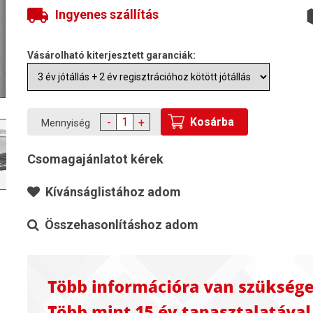
Ingyenes szállítás
Vásárolható kiterjesztett garanciák:
Kosárba
-
+
Mennyiség
Csomagajánlatot kérek
Kívánságlistához adom
Összehasonlításhoz adom