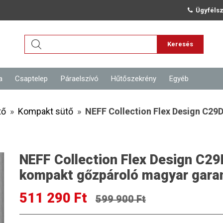
Ügyfélsz
Keresés
a
Csaptelep
Páraelszívó
Hűtőszekrény
Egyéb
tő
»
Kompakt sütő
»
NEFF Collection Flex Design C29
NEFF Collection Flex Design C2
kompakt gőzpároló magyar garan
511 290 Ft
599 900 Ft