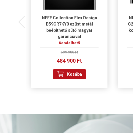
szett
NEFF Collection Flex Design
NE
B59CR7KY0 ezüst metál
C2
beépíthető sütő magyar
ko
garanciával
Rendelhető
599 900 Ft
484 900 Ft
Kosába