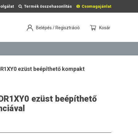
olgálat
Termék összehasonlítás
Csomagajánlat
Belépés / Regisztráció
Kosár
DR1XY0 ezüst beépíthető kompakt
9DR1XY0 ezüst beépíthető
ciával