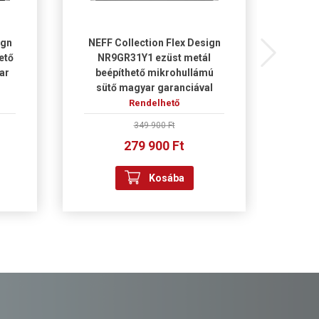
ign
NEFF Collection Flex Design
NEFF
ető
NR9GR31Y1 ezüst metál
T66Y
ar
beépíthető mikrohullámú
főző
sütő magyar garanciával
Rendelhető
349 900 Ft
279 900 Ft
Kosába