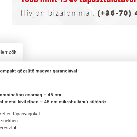
ellemzők
kompakt
gőzsütő magyar garanciával
 Combination csomag – 45 cm
üst metál kivitelben – 45 cm mikrohullámú sütőhöz
ket és tápanyagokat.
zínekben.
resztül.