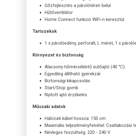
Gőzfejlesztés a párolótéren belül
Hűtőventilátor
Home Connect funkció WiFi-n keresztül
Tartozékok
1 x párolóedény, perforált, L méret, 1 x pároló
Környezet és biztonság
Alacsony hőmérsékletű sütőajtó (40 °C)
Egyedileg állítható gyerekzár
Biztonsági kikapcsolás
Start/Stop gomb
Nyitott ajtó érzékelés
Műszaki adatok
Hálózati kábel hossza: 150 cm
Maximális teljesítményfelvétel: Csatlakozási t
Névleges feszültség: 220 - 240 V