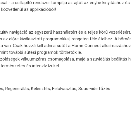
ssal - a csillapító rendszer tompítja az ajtót az enyhe kinyitáshoz é
 közvetlenül az applikációból!
ntuitív navigáció az egyszerű használatért és a teljes körű vezérlésért.
 az előre kiválasztott programokkal, rengeteg féle ételhez. A hőmérs
 van. Csak hozzá kell adni a sütőt a Home Connect alkalmazáshoz,
amint további sütési programok tölthetők le.
y zöldségek vákuumzáras csomagolása, majd a szuvidálás beállítás 
természetes és intenzív ízüket.
s, Regenerálás, Kelesztés, Felolvasztás, Sous-vide főzés