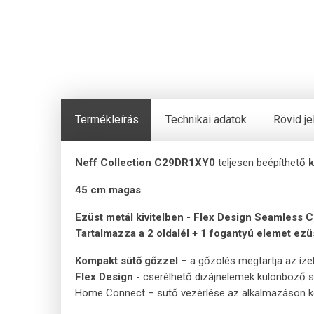
Termékleírás
Technikai adatok
Rövid j
Neff Collection C29DR1XY0
teljesen beépíthető
45 cm magas
Ezüst metál kivitelben - Flex Design Seamless
Tartalmazza a 2 oldalél + 1 fogantyú elemet ez
Kompakt sütő gőzzel
– a gőzölés megtartja az íze
Flex Design
- cserélhető dizájnelemek különböző s
Home Connect – sütő vezérlése az alkalmazáson ke