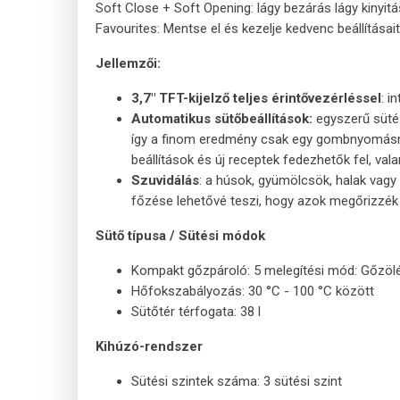
Soft Close + Soft Opening: lágy bezárás lágy kinyitá
Favourites: Mentse el és kezelje kedvenc beállításait
Jellemzői:
3,7" TFT-kijelző teljes érintővezérléssel
: i
Automatikus sütőbeállítások:
egyszerű sütés
így a finom eredmény csak egy gombnyomásra
beállítások és új receptek fedezhetők fel, val
Szuvidálás
: a húsok, gyümölcsök, halak vag
főzése lehetővé teszi, hogy azok megőrizzék 
Sütő típusa / Sütési módok
Kompakt gőzpároló: 5 melegítési mód: Gőzölé
Hőfokszabályozás: 30 °C - 100 °C között
Sütőtér térfogata: 38 l
Kihúzó-rendszer
Sütési szintek száma: 3 sütési szint