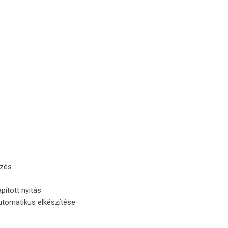
rzés
pított nyitás
automatikus elkészítése