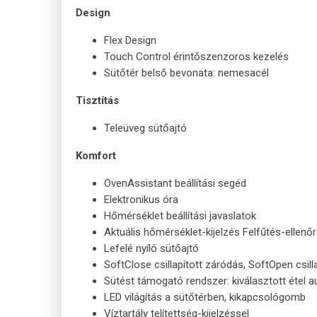
Design
Flex Design
Touch Control érintőszenzoros kezelés
Sütőtér belső bevonata: nemesacél
Tisztítás
Teleüveg sütőajtó
Komfort
OvenAssistant beállítási segéd
Elektronikus óra
Hőmérséklet beállítási javaslatok
Aktuális hőmérséklet-kijelzés Felfűtés-ellenő
Lefelé nyíló sütőajtó
SoftClose csillapított záródás, SoftOpen csilla
Sütést támogató rendszer: kiválasztott étel 
LED világítás a sütőtérben, kikapcsológomb
Víztartály telítettség-kijelzéssel