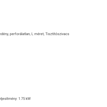
edény, perforálatlan, L méret, Tisztítószivacs
eljesítmény: 1.75 kW