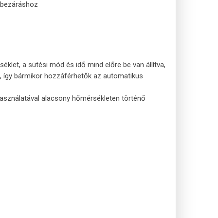
s bezáráshoz
éklet, a sütési mód és idő mind előre be van állítva,
 így bármikor hozzáférhetők az automatikus
használatával alacsony hőmérsékleten történő