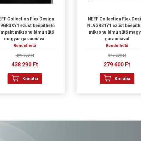
FF Collection Flex Design
NEFF Collection Flex Des
9GR3XY1 ezüst beépíthető
NL9GR31Y1 ezüst beépíth
mpakt mikrohullámú sütő
mikrohullámú sütő magy
magyar garanciával
garanciával
Rendelhető
Rendelhető
499 900 Ft
349 900 Ft
438 290 Ft
279 600 Ft
Kosába
Kosába