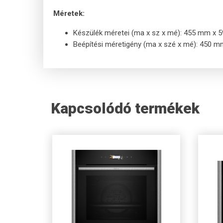
Méretek:
Készülék méretei (ma x sz x mé): 455 mm x
Beépítési méretigény (ma x szé x mé): 450
Kapcsolódó termékek