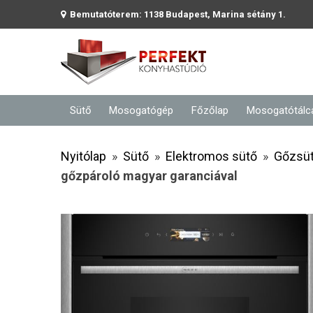
Bemutatóterem: 1138 Budapest, Marina sétány 1.
Sütő
Mosogatógép
Főzőlap
Mosogatótálc
Nyitólap
»
Sütő
»
Elektromos sütő
»
Gőzsü
gőzpároló magyar garanciával