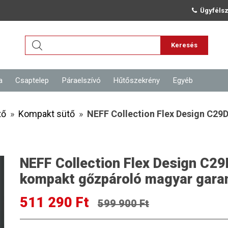
Ügyfélsz
Keresés
a
Csaptelep
Páraelszívó
Hűtőszekrény
Egyéb
tő
»
Kompakt sütő
»
NEFF Collection Flex Design C29
NEFF Collection Flex Design C29
kompakt gőzpároló magyar garan
511 290 Ft
599 900 Ft