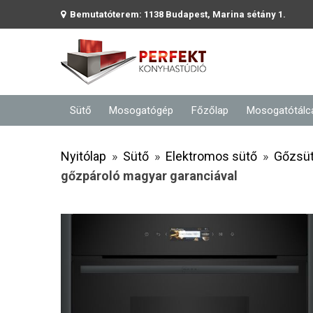
Bemutatóterem: 1138 Budapest, Marina sétány 1.
Sütő
Mosogatógép
Főzőlap
Mosogatótálc
Nyitólap
»
Sütő
»
Elektromos sütő
»
Gőzsü
gőzpároló magyar garanciával