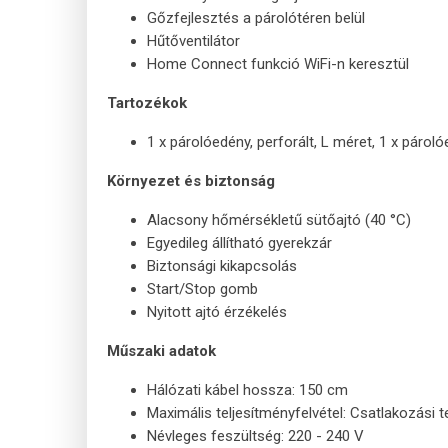
Gőzfejlesztés a párolótéren belül
Hűtőventilátor
Home Connect funkció WiFi-n keresztül
Tartozékok
1 x párolóedény, perforált, L méret, 1 x pároló
Környezet és biztonság
Alacsony hőmérsékletű sütőajtó (40 °C)
Egyedileg állítható gyerekzár
Biztonsági kikapcsolás
Start/Stop gomb
Nyitott ajtó érzékelés
Műszaki adatok
Hálózati kábel hossza: 150 cm
Maximális teljesítményfelvétel: Csatlakozási t
Névleges feszültség: 220 - 240 V