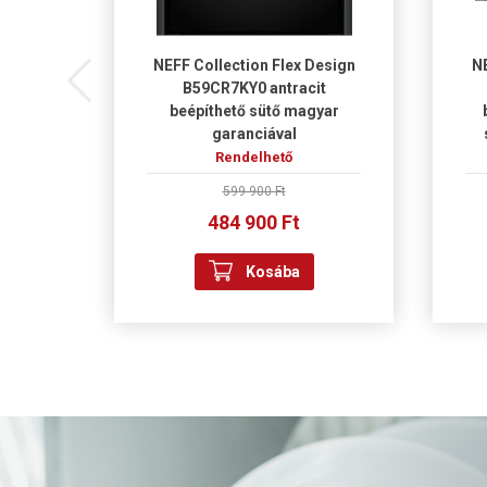
szett
NEFF Collection Flex Design
NE
B59CR7KY0 antracit
beépíthető sütő magyar
garanciával
Rendelhető
599 900 Ft
484 900 Ft
Kosába