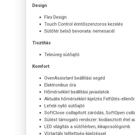
Design
Flex Design
Touch Control érintőszenzoros kezelés
Sütőtér belső bevonata: nemesacél
Tisztítás
Teleüveg sütőajtó
Komfort
OvenAssistant beállítási segéd
Elektronikus óra
Hőmérséklet beállítási javaslatok
Aktuális hőmérséklet-kijelzés Felfűtés-ellenő
Lefelé nyíló sütőajtó
SoftClose csillapított záródás, SoftOpen csilla
Sütést támogató rendszer: kiválasztott étel 
LED világítás a sütőtérben, kikapcsológomb
Víztartály telítettség-kijelzéssel