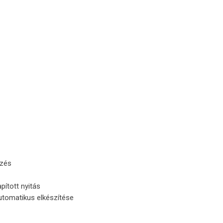
rzés
pított nyitás
automatikus elkészítése