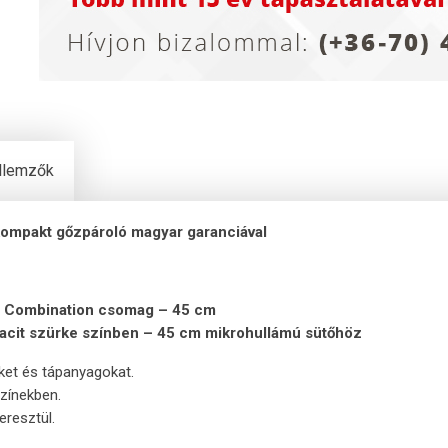
ellemzők
kompakt
gőzpároló magyar garanciával
ss Combination csomag – 45 cm
tracit szürke színben – 45 cm mikrohullámú sütőhöz
ket és tápanyagokat.
zínekben.
resztül.