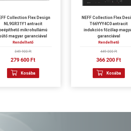
FF Collection Flex Design
NEFF Collection Flex Des
NL9GR31Y1 antracit
T66YYY4C0 antracit
beépíthető mikrohullámú
indukciós főzőlap magy
sütő magyar garanciával
garanciával
Rendelhető
Rendelhető
349 900 Ft
449 000 Ft
279 600 Ft
366 200 Ft
Kosába
Kosába