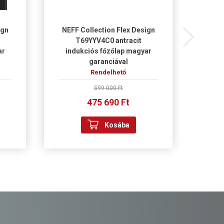
ign
NEFF Collection Flex Design
NEFF
T69YYV4C0 antracit
ar
indukciós főzőlap magyar
garanciával
mik
Rendelhető
599 000 Ft
475 690 Ft
Kosába