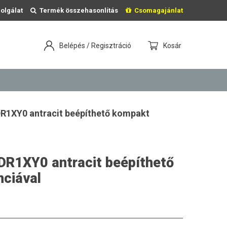
olgálat
Termék összehasonlítás
Csomagajánlat
Belépés / Regisztráció
Kosár
DR1XY0 antracit beépíthető kompakt
DR1XY0 antracit beépíthető
ciával