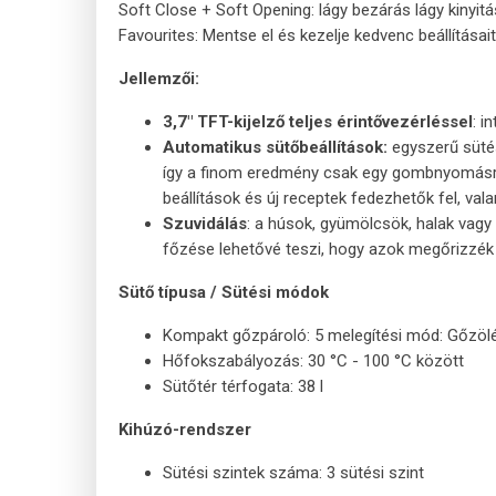
Soft Close + Soft Opening: lágy bezárás lágy kinyitá
Favourites: Mentse el és kezelje kedvenc beállításait
Jellemzői:
3,7" TFT-kijelző teljes érintővezérléssel
: i
Automatikus sütőbeállítások:
egyszerű sütés
így a finom eredmény csak egy gombnyomásra
beállítások és új receptek fedezhetők fel, val
Szuvidálás
: a húsok, gyümölcsök, halak vag
főzése lehetővé teszi, hogy azok megőrizzék 
Sütő típusa / Sütési módok
Kompakt gőzpároló: 5 melegítési mód: Gőzölé
Hőfokszabályozás: 30 °C - 100 °C között
Sütőtér térfogata: 38 l
Kihúzó-rendszer
Sütési szintek száma: 3 sütési szint