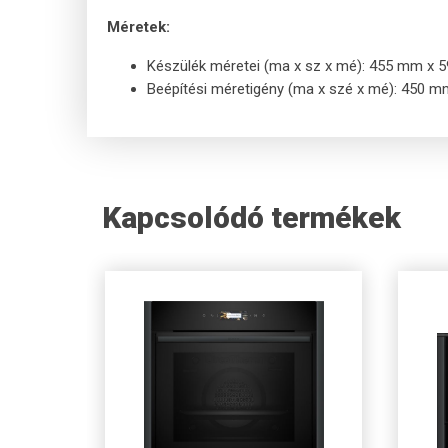
Méretek:
Készülék méretei (ma x sz x mé): 455 mm x
Beépítési méretigény (ma x szé x mé): 450
Kapcsolódó termékek