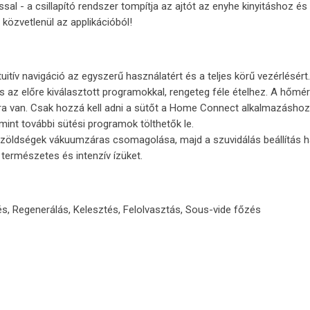
ssal - a csillapító rendszer tompítja az ajtót az enyhe kinyitáshoz é
 közvetlenül az applikációból!
ntuitív navigáció az egyszerű használatért és a teljes körű vezérlésért.
 az előre kiválasztott programokkal, rengeteg féle ételhez. A hőmérs
 van. Csak hozzá kell adni a sütőt a Home Connect alkalmazáshoz,
amint további sütési programok tölthetők le.
y zöldségek vákuumzáras csomagolása, majd a szuvidálás beállítás 
természetes és intenzív ízüket.
s, Regenerálás, Kelesztés, Felolvasztás, Sous-vide főzés