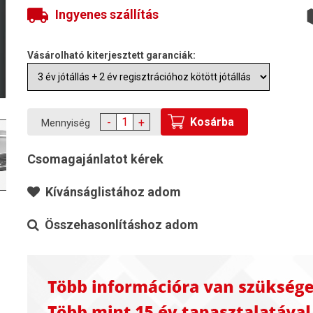
Ingyenes szállítás
Vásárolható kiterjesztett garanciák:
Kosárba
-
+
Mennyiség
Csomagajánlatot kérek
Kívánságlistához adom
Összehasonlításhoz adom