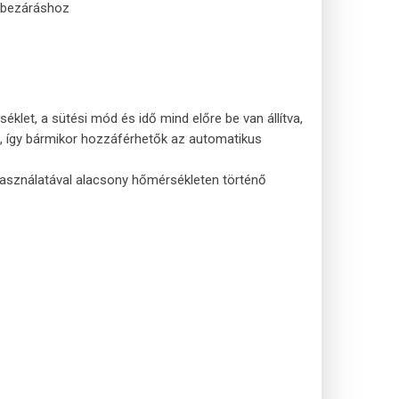
s bezáráshoz
éklet, a sütési mód és idő mind előre be van állítva,
 így bármikor hozzáférhetők az automatikus
használatával alacsony hőmérsékleten történő