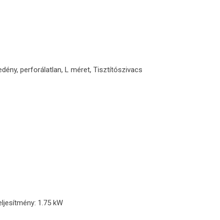
edény, perforálatlan, L méret, Tisztítószivacs
eljesítmény: 1.75 kW