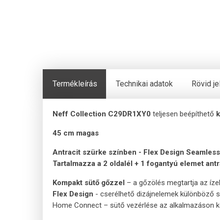
Termékleírás
Technikai adatok
Rövid j
Neff Collection C29DR1XY0
teljesen beépíthető
45 cm magas
Antracit szürke színben - Flex Design Seamle
Tartalmazza a 2 oldalél + 1 fogantyú elemet an
Kompakt sütő gőzzel
– a gőzölés megtartja az íze
Flex Design
- cserélhető dizájnelemek különböző s
Home Connect – sütő vezérlése az alkalmazáson ke