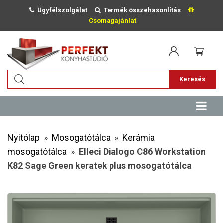
Ügyfélszolgálat
Termék összehasonlítás
Csomagajánlat
Keresés
Nyitólap
»
Mosogatótálca
»
Kerámia
mosogatótálca
»
Elleci Dialogo C86 Workstation
K82 Sage Green keratek plus mosogatótálca