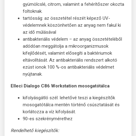
gyümölcslé, citrom, valamint a fehérítőszer okozta
foltoknak.
tartósság: az összetétel részét képező UV-
védelemnek köszönhetően az anyag nem fakul ki
az idő múlásával
antibakteriális védelem – az anyag összetételéből
adódóan meggátolja a mikroorganizmusok
kifejlődését, valamint elősegíti a baktériumok
eltávolítását. Az antibakteriális rendszert alkotó
ezüst ionok 100 %-os antibakteriális védelmet
nyújtanak.
Elleci Dialogo C86 Workstation mosogatótálca
kifolyásgátló szél: lehetővé teszi a kiegészítők
mosogatótálca mentén történő csúsztatását és
korlátozza a víz kifolyását.
90-es szekrénymérethez
Rendelhető kiegészítők: