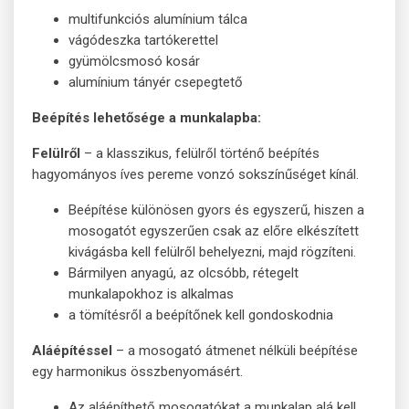
multifunkciós alumínium tálca
vágódeszka tartókerettel
gyümölcsmosó kosár
alumínium tányér csepegtető
Beépítés lehetősége a munkalapba:
Felülről
– a klasszikus, felülről történő beépítés
hagyományos íves pereme vonzó sokszínűséget kínál.
Beépítése különösen gyors és egyszerű, hiszen a
mosogatót egyszerűen csak az előre elkészített
kivágásba kell felülről behelyezni, majd rögzíteni.
Bármilyen anyagú, az olcsóbb, rétegelt
munkalapokhoz is alkalmas
a tömítésről a beépítőnek kell gondoskodnia
Aláépítéssel
– a mosogató átmenet nélküli beépítése
egy harmonikus összbenyomásért.
Az aláépíthető mosogatókat a munkalap alá kell