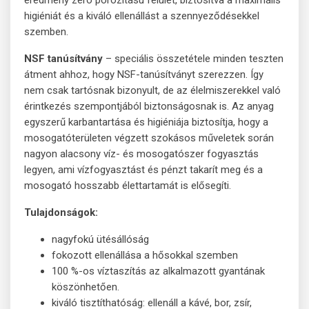
eredmény zéró porozitású felület, biztosítva a maximális
higiéniát és a kiváló ellenállást a szennyeződésekkel
szemben.
NSF tanúsítvány
– speciális összetétele minden teszten
átment ahhoz, hogy NSF-tanúsítványt szerezzen. Így
nem csak tartósnak bizonyult, de az élelmiszerekkel való
érintkezés szempontjából biztonságosnak is. Az anyag
egyszerű karbantartása és higiéniája biztosítja, hogy a
mosogatóterületen végzett szokásos műveletek során
nagyon alacsony víz- és mosogatószer fogyasztás
legyen, ami vízfogyasztást és pénzt takarít meg és a
mosogató hosszabb élettartamát is elősegíti.
Tulajdonságok:
nagyfokú ütésállóság
fokozott ellenállása a hősokkal szemben
100 %-os víztaszítás az alkalmazott gyantának
köszönhetően.
kiváló tisztíthatóság: ellenáll a kávé, bor, zsír,