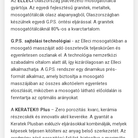
Az
ELLECI
Olaszország piacvezető mosogatótálca
gyártója. Az egyedi fejlesztésű granitek, metaltek,
mosogatótálcák olasz alapanyagból, Olaszországban
készülnek egyedi G.P.S. öntési eljárással. A granitek
mosogatótálcáknál 80%-os a kvarctartalom.
G.P.S. sajtolási technológiai
- az Elleci mosogatókban a
mosogató masszáját adó összetevők teljeskörűen és
egyenletesen oszlanak el. A technológia nemzetközi
szabadalmi oltalom alatt áll, így kizárólagosan az Elleci
alkalmazhatja. A G.P.S. rendszer egy dinamikus prés-
formát alkalmaz, amely biztosítja a mosogató
masszájában az összes alkotóelem egyenletes
eloszlását, miközben a mosogató látható előoldalán is
fenntartja az optimális arányokat.
A
KERATEK® Plus
– Zero porozitás: kvarc, kerámia
részecskék és innovatív akril keveréke. A gyantát a
Keratek Plusban exkluzív eljárásokkal kombinálják, melyek
képesek teljesen kitölteni az anyag belső szerkezetét. Az