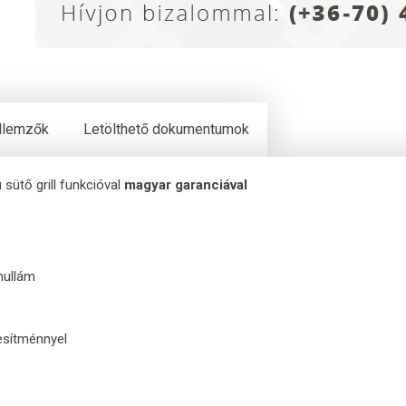
ellemzők
Letölthető dokumentumok
sütő grill funkcióval
magyar garanciával
ohullám
jesítménnyel