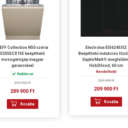
EFF Collection N50 széria
Electrolux EIS62453IZ
S255ECX15E beépíthető
Beépíthető indukciós főző
mosogatógép magyar
SaphirMatt® üvegfelüle
garanciával
Hob2Hood, 60 cm
Rendelhető
Raktáron
259 900 Ft
399 900 Ft
209 900 Ft
289 900 Ft
Kosába
Kosába