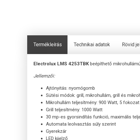
Termékleírás
Technikai adatok
Rövid j
Electrolux LMS 4253TBK
beépíthető mikrohullámú 
Jellemzői:
Ajtónyitás: nyomógomb
Sütési módok: grill, mikrohullám, grill és mikr
Mikrohullám teljesítmény: 900 Watt, 5 fokozat
Grill teljesítmény: 1000 Watt
30 mp-es gyorsindítás funkció, maximális tel
Automata leolvasztás súly szerint
Gyerekzár
LED kijelző