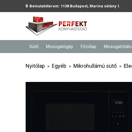
Bemutatóterem: 1138 Budapest, Marina sétány 1.
Sütő
Mosogatógép
Főzőlap
Mosogatótálc
Nyitólap
»
Egyéb
»
Mikrohullámú sütő
»
Ele