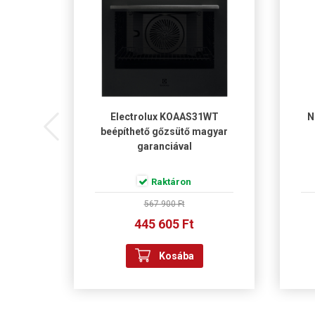
18S
Electrolux KOAAS31WT
N
ő
beépíthető gőzsütő magyar
0 év
garanciával
l
Raktáron
567 900 Ft
445 605 Ft
Kosába