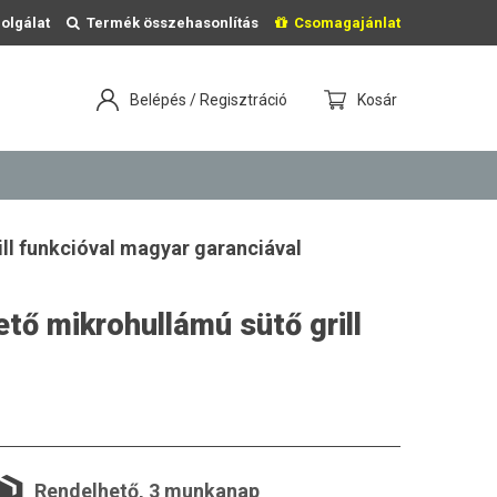
olgálat
Termék összehasonlítás
Csomagajánlat
Belépés / Regisztráció
Kosár
ll funkcióval magyar garanciával
ő mikrohullámú sütő grill
Rendelhető, 3 munkanap