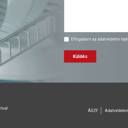
Elfogadom az
adatvédelmi táj
Küldés
rtva!
ÁSZF
Adatvédele