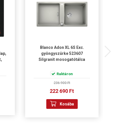
Blanco Adon XL 6S Exc.
lap,
gyöngyszürke 523607
g
t,
Silgranit mosogatótálca
kih
Raktáron
236 900 Ft
222 690 Ft
Kosába