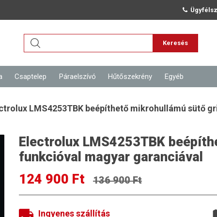
Ügyfélsz
Keresés
a
Csaptelep
Páraelszívó
Hűtőszekrény
Egyéb
ctrolux LMS4253TBK beépíthető mikrohullámú sütő gri
Electrolux LMS4253TBK beépíthet
funkcióval magyar garanciával
124 900 Ft
136 900 Ft
Ingyenes szállítás