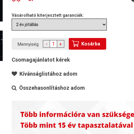
Vásárolható kiterjesztett garanciák:
Kosárba
-
+
Mennyiség
Csomagajánlatot kérek
Kívánságlistához adom
Összehasonlításhoz adom