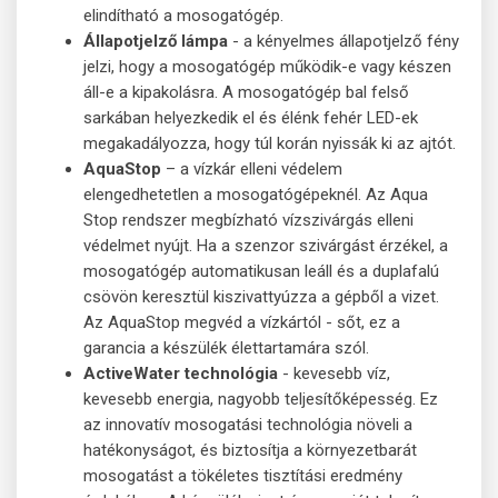
elindítható a mosogatógép.
Állapotjelző lámpa
- a kényelmes állapotjelző fény
jelzi, hogy a mosogatógép működik-e vagy készen
áll-e a kipakolásra. A mosogatógép bal felső
sarkában helyezkedik el és élénk fehér LED-ek
megakadályozza, hogy túl korán nyissák ki az ajtót.
AquaStop
– a
vízkár elleni védelem
elengedhetetlen a mosogatógépeknél. Az Aqua
Stop rendszer megbízható vízszivárgás elleni
védelmet nyújt. Ha a szenzor szivárgást érzékel, a
mosogatógép automatikusan leáll és a duplafalú
csövön keresztül kiszivattyúzza a gépből a vizet.
Az AquaStop megvéd a vízkártól - sőt, ez a
garancia a készülék élettartamára szól.
ActiveWater technológia
- kevesebb víz,
kevesebb energia, nagyobb teljesítőképesség. Ez
az innovatív mosogatási technológia növeli a
hatékonyságot, és biztosítja a környezetbarát
mosogatást a tökéletes tisztítási eredmény