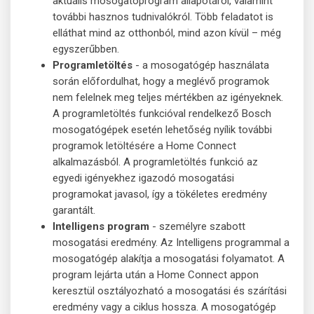
aktuális mosogatóprogram állapotáról, valamint
további hasznos tudnivalókról. Több feladatot is
elláthat mind az otthonból, mind azon kívül – még
egyszerűbben.
Programletöltés
- a mosogatógép használata
során előfordulhat, hogy a meglévő programok
nem felelnek meg teljes mértékben az igényeknek.
A programletöltés funkcióval rendelkező Bosch
mosogatógépek esetén lehetőség nyílik további
programok letöltésére a Home Connect
alkalmazásból. A programletöltés funkció az
egyedi igényekhez igazodó mosogatási
programokat javasol, így a tökéletes eredmény
garantált.
Intelligens program
- személyre szabott
mosogatási eredmény. Az Intelligens programmal a
mosogatógép alakítja a mosogatási folyamatot. A
program lejárta után a Home Connect appon
keresztül osztályozható a mosogatási és szárítási
eredmény vagy a ciklus hossza. A mosogatógép