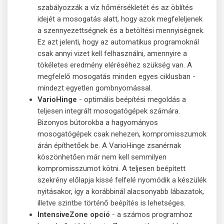
szabályozzák a víz hőmérsékletét és az öblítés
idejét a mosogatás alatt, hogy azok megfeleljenek
a szennyezettségnek és a betöltési mennyiségnek.
Ez azt jelenti, hogy az automatikus programoknál
csak annyi vizet kell felhasználni, amennyire a
tökéletes eredmény eléréséhez szükség van. A
megfelelő mosogatás minden egyes ciklusban -
mindezt egyetlen gombnyomással.
VarioHinge
- optimális beépítési megoldás a
teljesen integrált mosogatógépek számára.
Bizonyos bútorokba a hagyományos
mosogatógépek csak nehezen, kompromisszumok
árán építhetőek be. A VarioHinge zsanérnak
köszönhetően már nem kell semmilyen
kompromisszumot kötni. A teljesen beépített
szekrény előlapja kissé felfelé nyomódik a készülék
nyitásakor, így a korábbinál alacsonyabb lábazatok,
illetve szintbe történő beépítés is lehetséges.
IntensiveZone opció
- a számos programhoz