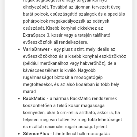
elhelyezését. Továbbá az újonnan tervezett üveg
barát polcok, csúszásgátló szalagok és a speciális
pohárpolcok megakadályozzák az edények
csúszását. Kisebb konyhai cikkekhez az
ExtraSpace 3. kosár vagy a tetején található
evőeszközfiók áll rendelkezésre.
VarioDrawer
- egy plusz szint, mely ideális az
evőeszközökhöz és a kisebb konyhai eszközökhöz
(például merőkanálhoz vagy habverőhöz), de a
kávéscsészékhez is kiváló. Nagyobb
rugalmasságot biztosít a mosogatógép
megtöltésekor, és az alsó kosárban is több hely
marad.
RackMatic
- a hármas RackMatic rendszernek
köszönhetően a felső kosár magassága
könnyedén, akár 5 cm-rel is állítható, akkor is, ha
teljesen meg van töltve. Ez még több lehetőséget
és ezáltal maximális rugalmasságot jelent.
SilencePlus
- hihetetlenül halk mosogatás.