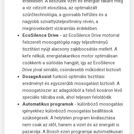
érdekében. A készülék vizet és energiát takarít meg
a víz célzott eloszlása, az optimalizált
szűrőtechnológia, a gyorsabb felfűtés és a
nagyobb szivattyúteljesítmény révén, a
megnövekedett vízáramlás érdekében.
EcoSilence Drive
- az EcoSilence Drive motorral
felszerelt mosogatógép nagy teljesítményű
tisztítást nyújt alacsony zajkibocsátás mellett. A
kefe nélküli, energiatakarékos motor optimálisan
csökkenti a súrlódás hangját, így az EcoSilence
Drive jóval simább, csöndesebb működést biztosít.
DosageAssist
funkció optimális tisztítási
eredményt és egyszerűbb mosogatást biztosít. A
mosogatószer az adagolóból a felső kosáron lévő
speciális tálcába esik, ahol teljesen feloldódik.
Automatikus programok
- különböző mosogatási
igényekhez különböző mosogatási beállítások
szükségesek. A helytelen program kiválasztása
nem csak az időt, hanem a vizet és az energiát is
pazarolja. A Bosch ezen programjai automatikusan