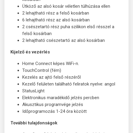
Ütköző az alsó kosár véletlen túlhúzása ellen
2 lehajtható rész a felső kosárban
6 lehajtható rész az alsó kosárban
2 csészetartó rész puha szilikon első résszel a
felső kosárban
2 lehajtható csészetartó az alsó kosárban
Kijelző és vezérlés
Home Connect képes WiFi-n.
TouchControl (fém)
Kezelés az ajtó felső részéről
Kezelő felületen található feliratok nyelve: angol
StatusLight
Elektronikus maradékidő jelzés percben
Akusztikus programvége jelzés
Időprogramozás 1-24 óra között
További tulajdonságok