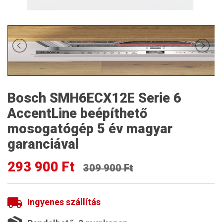
Bosch SMH6ECX12E Serie 6
AccentLine beépíthető
mosogatógép 5 év magyar
garanciával
293 900 Ft
309 900 Ft
Ingyenes szállítás