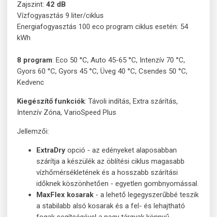
Zajszint:
42 dB
Vízfogyasztás 9 liter/ciklus
Energiafogyasztás 100 eco program ciklus esetén: 54
kWh
8 program
: Eco 50 °C, Auto 45-65 °C, Intenzív 70 °C,
Gyors 60 °C, Gyors 45 °C, Üveg 40 °C, Csendes 50 °C,
Kedvenc
Kiegészítő funkciók
: Távoli indítás, Extra szárítás,
Intenzív Zóna, VarioSpeed Plus
Jellemzői:
ExtraDry
opció - az edényeket alaposabban
szárítja a készülék az öblítési ciklus magasabb
vízhőmérsékletének és a hosszabb szárítási
időknek köszönhetően - egyetlen gombnyomással.
MaxFlex kosarak
- a lehető legegyszerűbbé teszik
a stabilabb alsó kosarak és a fel- és lehajtható
fogak segítségével a nagy tárgyak könnyű