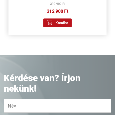
399 900 Ft
312 900 Ft
Kosába
Kérdése van? Írjon
nekünk!