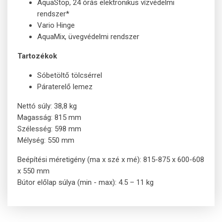
AquaStop, 24 órás elektronikus vízvédelmi
rendszer*
Vario Hinge
AquaMix, üvegvédelmi rendszer
Tartozékok
Sóbetöltő tölcsérrel
Páraterelő lemez
Nettó súly: 38,8 kg
Magasság: 815 mm
Szélesség: 598 mm
Mélység: 550 mm
Beépítési méretigény (ma x szé x mé): 815-875 x 600-608
x 550 mm
Bútor előlap súlya (min - max): 4.5 – 11 kg