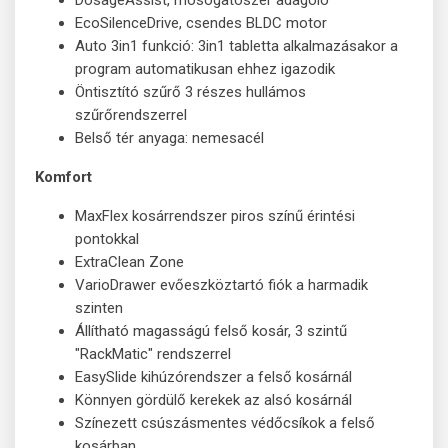
EcoSilenceDrive, csendes BLDC motor
Auto 3in1 funkció: 3in1 tabletta alkalmazásakor a
program automatikusan ehhez igazodik
Öntisztító szűrő 3 részes hullámos
szűrőrendszerrel
Belső tér anyaga: nemesacél
Komfort
MaxFlex kosárrendszer piros színű érintési
pontokkal
ExtraClean Zone
VarioDrawer evőeszköztartó fiók a harmadik
szinten
Állítható magasságú felső kosár, 3 szintű
"RackMatic" rendszerrel
EasySlide kihúzórendszer a felső kosárnál
Könnyen gördülő kerekek az alsó kosárnál
Színezett csúszásmentes védőcsíkok a felső
kosárban