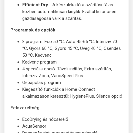
Efficient Dry
- A készülékajtó a szárítási fázis
közben automatikusan kinyílik. Ezáltal különösen
gazdaságossá válik a szárítás.
Programok és opciók
8 program: Eco 50 °C, Auto 45-65 °C, Intenzív 70
°C, Gyors 60 °C, Gyors 45 °C, Üveg 40 °C, Csendes
50 °C, Kedvenc
Kedvenc program
4 speciális opció: Távoli indítás, Extra szárítás,
Intenzív Zóna, VarioSpeed Plus
Gépápolás program
Kiegészítő funkciók a Home Connect
alkalmazáson keresztül: HygienePlus, Silence opció
Felszereltség
EcoDrying és hőcserélő
AquaSensor
DosageAssist, mosogatószer adagoló