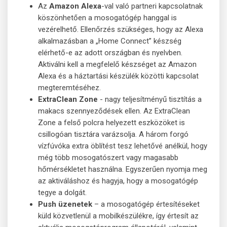
Az
Amazon Alexa
-val való partneri kapcsolatnak
köszönhetően a mosogatógép hanggal is
vezérelhető. Ellenőrzés szükséges, hogy az Alexa
alkalmazásban a „Home Connect” készség
elérhető-e az adott országban és nyelvben.
Aktiválni kell a megfelelő készséget az Amazon
Alexa és a háztartási készülék közötti kapcsolat
megteremtéséhez.
ExtraClean Zone
- nagy teljesítményű tisztítás a
makacs szennyeződések ellen. Az ExtraClean
Zone a felső polcra helyezett eszközöket is
csillogóan tisztára varázsolja. A három forgó
vízfúvóka extra öblítést tesz lehetővé anélkül, hogy
még több mosogatószert vagy magasabb
hőmérsékletet használna. Egyszerűen nyomja meg
az aktiváláshoz és hagyja, hogy a mosogatógép
tegye a dolgát.
Push üzenetek
– a mosogatógép értesítéseket
küld közvetlenül a mobilkészülékre, így értesít az