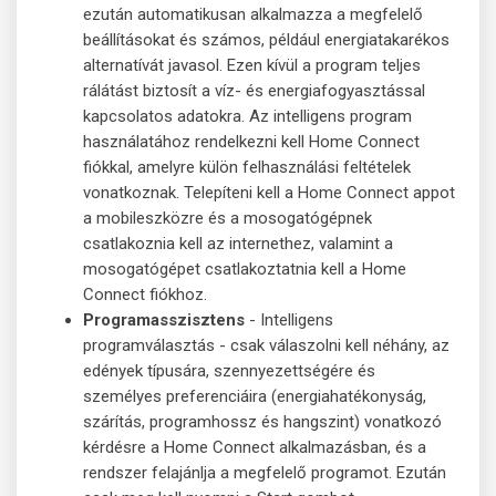
ezután automatikusan alkalmazza a megfelelő
beállításokat és számos, például energiatakarékos
alternatívát javasol. Ezen kívül a program teljes
rálátást biztosít a víz- és energiafogyasztással
kapcsolatos adatokra. Az intelligens program
használatához rendelkezni kell Home Connect
fiókkal, amelyre külön felhasználási feltételek
vonatkoznak. Telepíteni kell a Home Connect appot
a mobileszközre és a mosogatógépnek
csatlakoznia kell az internethez, valamint a
mosogatógépet csatlakoztatnia kell a Home
Connect fiókhoz.
Programasszisztens
- Intelligens
programválasztás - csak válaszolni kell néhány, az
edények típusára, szennyezettségére és
személyes preferenciáira (energiahatékonyság,
szárítás, programhossz és hangszint) vonatkozó
kérdésre a Home Connect alkalmazásban, és a
rendszer felajánlja a megfelelő programot. Ezután