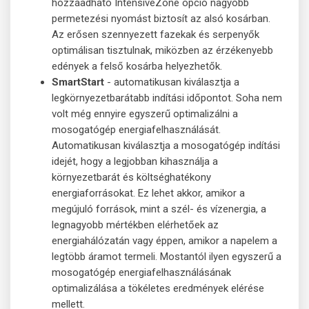
hozzáadható IntensiveZone opció nagyobb
permetezési nyomást biztosít az alsó kosárban.
Az erősen szennyezett fazekak és serpenyők
optimálisan tisztulnak, miközben az érzékenyebb
edények a felső kosárba helyezhetők.
SmartStart
- automatikusan kiválasztja a
legkörnyezetbarátabb indítási időpontot. Soha nem
volt még ennyire egyszerű optimalizálni a
mosogatógép energiafelhasználását.
Automatikusan kiválasztja a mosogatógép indítási
idejét, hogy a legjobban kihasználja a
környezetbarát és költséghatékony
energiaforrásokat. Ez lehet akkor, amikor a
megújuló források, mint a szél- és vízenergia, a
legnagyobb mértékben elérhetőek az
energiahálózatán vagy éppen, amikor a napelem a
legtöbb áramot termeli. Mostantól ilyen egyszerű a
mosogatógép energiafelhasználásának
optimalizálása a tökéletes eredmények elérése
mellett.