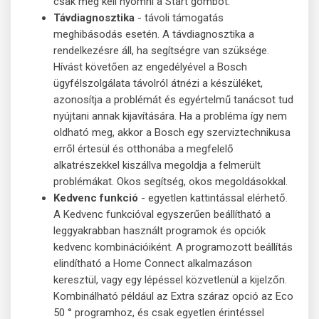
csak meg kell nyomni a Start gombot.
Távdiagnosztika
- távoli támogatás
meghibásodás esetén. A távdiagnosztika a
rendelkezésre áll, ha segítségre van szüksége.
Hívást követően az engedélyével a Bosch
ügyfélszolgálata távolról átnézi a készüléket,
azonosítja a problémát és egyértelmű tanácsot tud
nyújtani annak kijavítására. Ha a probléma így nem
oldható meg, akkor a Bosch egy szerviztechnikusa
erről értesül és otthonába a megfelelő
alkatrészekkel kiszállva megoldja a felmerült
problémákat. Okos segítség, okos megoldásokkal.
Kedvenc funkció
- egyetlen kattintással elérhető.
A Kedvenc funkcióval egyszerűen beállítható a
leggyakrabban használt programok és opciók
kedvenc kombinációiként. A programozott beállítás
elindítható a Home Connect alkalmazáson
keresztül, vagy egy lépéssel közvetlenül a kijelzőn.
Kombinálható például az Extra száraz opció az Eco
50 ° programhoz, és csak egyetlen érintéssel