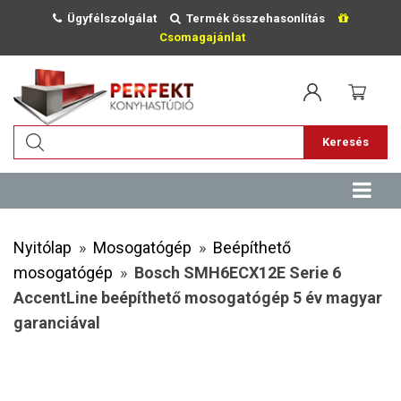
Ügyfélszolgálat
Termék összehasonlítás
Csomagajánlat
Keresés
Nyitólap
»
Mosogatógép
»
Beépíthető
mosogatógép
»
Bosch SMH6ECX12E Serie 6
AccentLine beépíthető mosogatógép 5 év magyar
garanciával