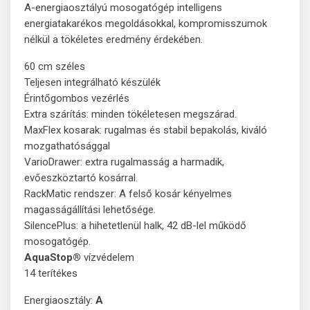
A-energiaosztályú mosogatógép intelligens
energiatakarékos megoldásokkal, kompromisszumok
nélkül a tökéletes eredmény érdekében.
60 cm széles
Teljesen integrálható készülék
Érintőgombos vezérlés
Extra szárítás: minden tökéletesen megszárad.
MaxFlex kosarak: rugalmas és stabil bepakolás, kiváló
mozgathatósággal
VarioDrawer: extra rugalmasság a harmadik,
evőeszköztartó kosárral.
RackMatic rendszer: A felső kosár kényelmes
magasságállítási lehetősége.
SilencePlus: a hihetetlenül halk, 42 dB-lel működő
mosogatógép.
AquaStop®
vízvédelem
14 terítékes
Energiaosztály:
A