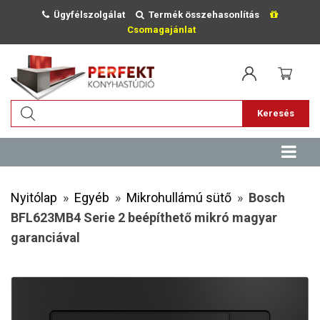
Ügyfélszolgálat
Termék összehasonlítás
Csomagajánlat
Keresés
Nyitólap
»
Egyéb
»
Mikrohullámú sütő
»
Bosch
BFL623MB4 Serie 2 beépíthető mikró magyar
garanciával