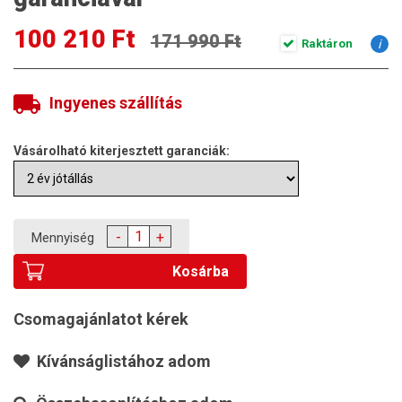
100 210 Ft
171 990 Ft
Raktáron
i
Ingyenes szállítás
Vásárolható kiterjesztett garanciák:
-
+
Mennyiség
Kosárba
Csomagajánlatot kérek
Kívánságlistához adom