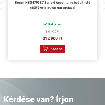
Bosch HBG4795B7 Serie 6 AccentLine beépíthető
sütő 5 év magyar garanciával
Raktáron
399 900 Ft
312 900 Ft
Kosába
Kérdése van? Írjon