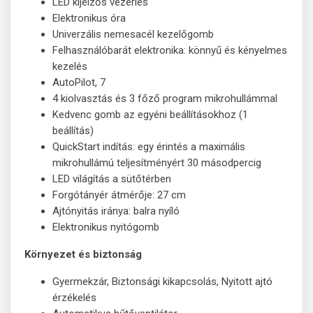
LED kijelzős vezérlés
Elektronikus óra
Univerzális nemesacél kezelőgomb
Felhasználóbarát elektronika: könnyű és kényelmes
kezelés
AutoPilot, 7
4 kiolvasztás és 3 főző program mikrohullámmal
Kedvenc gomb az egyéni beállításokhoz (1
beállítás)
QuickStart indítás: egy érintés a maximális
mikrohullámú teljesítményért 30 másodpercig
LED világítás a sütőtérben
Forgótányér átmérője: 27 cm
Ajtónyitás iránya: balra nyíló
Elektronikus nyitógomb
Környezet és biztonság
Gyermekzár, Biztonsági kikapcsolás, Nyitott ajtó
érzékelés