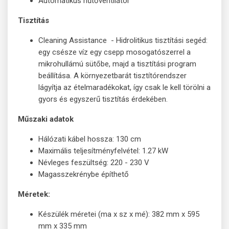
Automatikus hűtőventilátor
Tisztítás
Cleaning Assistance - Hidrolitikus tisztítási segéd:
egy csésze víz egy csepp mosogatószerrel a
mikrohullámú sütőbe, majd a tisztítási program
beállítása. A környezetbarát tisztítórendszer
lágyítja az ételmaradékokat, így csak le kell törölni a
gyors és egyszerű tisztítás érdekében.
Műszaki adatok
Hálózati kábel hossza: 130 cm
Maximális teljesítményfelvétel: 1.27 kW
Névleges feszültség: 220 - 230 V
Magasszekrénybe építhető
Méretek:
Készülék méretei (ma x sz x mé): 382 mm x 595
mm x 335 mm