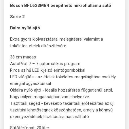
Bosch BFL623MB4 beépíthető mikrohullámú sütő
Serie 2
Balra nyíló ajtó
Extra gyors kiolvasztásra, melegítésre, valamint a
tökéletes ételek elkészítésére.
38 cm magas
AutoPilot 7 – 7 automatikus program
Piros színű LED kijelző érintőgombokkal
LED világítás - az ételek tökéletes megvilágítása csekély
energiafogyasztással.
Oldalra nyíló ajtó - ideális hozzáférés függetlenül attól,
hogy milyen magasságban van elhelyezve.
Tisztítási segéd - kevesebb takarítási erőfeszítés az új
tisztítási lehetőségnek köszönhetően, amely a könnyű
szennyeződések tisztítására használható.
Sütőtérfogat: 20 liter