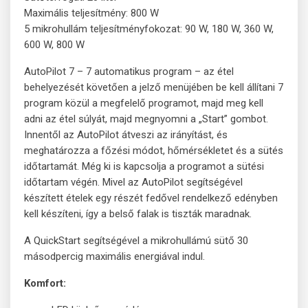
Maximális teljesítmény: 800 W
5 mikrohullám teljesítményfokozat: 90 W, 180 W, 360 W,
600 W, 800 W
AutoPilot 7 – 7 automatikus program – az étel
behelyezését követően a jelző menüjében be kell állítani 7
program közül a megfelelő programot, majd meg kell
adni az étel súlyát, majd megnyomni a „Start” gombot.
Innentől az AutoPilot átveszi az irányítást, és
meghatározza a főzési módot, hőmérsékletet és a sütés
időtartamát. Még ki is kapcsolja a programot a sütési
időtartam végén. Mivel az AutoPilot segítségével
készített ételek egy részét fedővel rendelkező edényben
kell készíteni, így a belső falak is tiszták maradnak.
A QuickStart segítségével a mikrohullámú sütő 30
másodpercig maximális energiával indul.
Komfort: