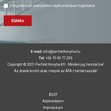
Elfogadom az
adatvédelmi tájékoztatóban
foglaltakat.
Küldés
E-mail:
info@perfektkonyha.hu
Tel:
+36 70 45 77 293
Copyright © 2021 Perfekt Konyha Kft - Minden jog fenntartva!
Az áraink bruttó árak, melyek az ÁFA-t tartalmazzák!
ÁSZF
Adatvédelem
Impresszum