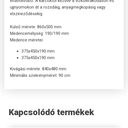
eltávolítható. A karcoktól kezdve a vízkőlerakódáson és
ujjnyomokon át a rozsdáig, anyagmegkopásig vagy
elszíneződésekig.
Külső mérete: 860x500 mm
Medencemélység: 190/190 mm
Medence méretei:
375x450x190 mm
375x450x190 mm
Kivágási mérete: 840x480 mm
Minimális szekrényméret: 90 cm
Kapcsolódó termékek