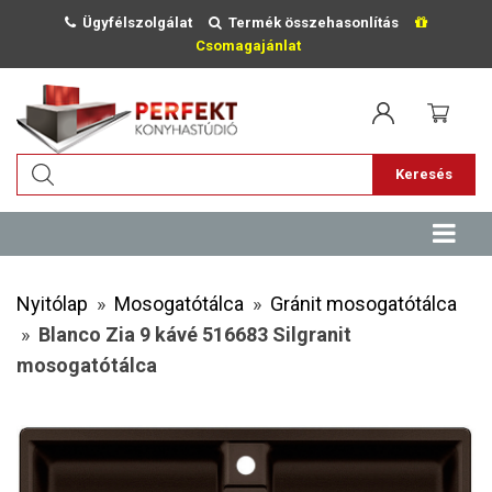
Ügyfélszolgálat
Termék összehasonlítás
Csomagajánlat
Keresés
Nyitólap
»
Mosogatótálca
»
Gránit mosogatótálca
»
Blanco Zia 9 kávé 516683 Silgranit
mosogatótálca