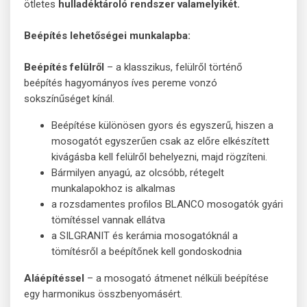
ötletes
hulladéktároló rendszer valamelyikét.
Beépítés lehetőségei munkalapba:
Beépítés felülről
– a klasszikus, felülről történő
beépítés hagyományos íves pereme vonzó
sokszínűséget kínál.
Beépítése különösen gyors és egyszerű, hiszen a
mosogatót egyszerűen csak az előre elkészített
kivágásba kell felülről behelyezni, majd rögzíteni.
Bármilyen anyagú, az olcsóbb, rétegelt
munkalapokhoz is alkalmas
a rozsdamentes profilos BLANCO mosogatók gyári
tömítéssel vannak ellátva
a SILGRANIT és kerámia mosogatóknál a
tömítésről a beépítőnek kell gondoskodnia
Aláépítéssel
– a mosogató átmenet nélküli beépítése
egy harmonikus összbenyomásért.