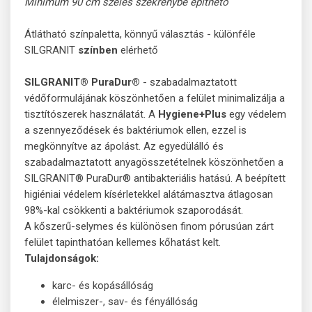
Minimum 90 cm széles szekrénybe építhető
Átlátható színpaletta, könnyű választás - különféle
SILGRANIT
színben
elérhető
SILGRANIT® PuraDur®
- szabadalmaztatott
védőformulájának köszönhetően a felület minimalizálja a
tisztítószerek használatát. A
Hygiene+Plus
egy védelem
a szennyeződések és baktériumok ellen, ezzel is
megkönnyítve az ápolást. Az egyedülálló és
szabadalmaztatott anyagösszetételnek köszönhetően a
SILGRANIT® PuraDur® antibakteriális hatású. A beépített
higiéniai védelem kísérletekkel alátámasztva átlagosan
98%-kal csökkenti a baktériumok szaporodását.
A kőszerű-selymes és különösen finom pórusúan zárt
felület tapinthatóan kellemes kőhatást kelt.
Tulajdonságok:
karc- és kopásállóság
élelmiszer-, sav- és fényállóság