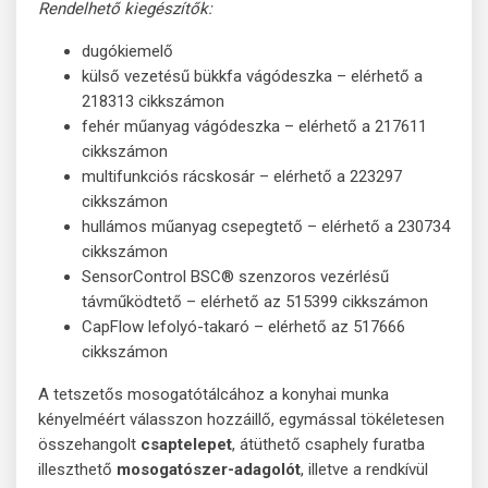
Rendelhető kiegészítők:
dugókiemelő
külső vezetésű bükkfa vágódeszka – elérhető a
218313 cikkszámon
fehér műanyag vágódeszka – elérhető a 217611
cikkszámon
multifunkciós rácskosár – elérhető a 223297
cikkszámon
hullámos műanyag csepegtető – elérhető a 230734
cikkszámon
SensorControl BSC® szenzoros vezérlésű
távműködtető – elérhető az 515399 cikkszámon
CapFlow lefolyó-takaró – elérhető az 517666
cikkszámon
A tetszetős mosogatótálcához a konyhai munka
kényelméért válasszon hozzáillő, egymással tökéletesen
összehangolt
csaptelepet
, átüthető csaphely furatba
illeszthető
mosogatószer-adagolót
, illetve a rendkívül