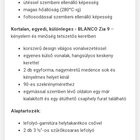
ütéssel szembeni ellenálló képesség
magas hőállóság (280°C-ig)
foltosodással szembeni ellenálló képesség
Kortalan, egyedi, különleges - BLANCO Zia 9
–
kényelem és minőség tetszetős keretben
korszerű design világos vonalvezetéssel
egyenes külső vonalak, hangsúlyos keskeny
kerettel
2 db egyforma, nagyméretű medence sok és
kényelmes helyet kínál
90-es szekrénymérethez
egymással szemben lévő oldalon egy már
kialakított és egy átüthető csaphely furat található
Alaptartozék:
lefolyó-garnitúra helytakarékos csővel
2 db 3 ½”-os szűrőkosaras lefolyó