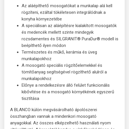
Az aláépíthető mosogatókat a munkalap alá kell
rögzíteni, ezáltal tökéletesen integrálódnak a
konyha környezetébe
A speciálisan az aláépítésre kialakított mosogatók
és medencék mellett szinte mindegyik
rozsdamentes és SILGRANIT® PuraDur® modell is
beépíthető ilyen módon
Természetes és műkő, kerámia és üveg
munkalapokhoz
A mosogató speciális rögzítőelemekkel és
tömítőanyag segítségével rögzíthető alulról a
munkalapokhoz
Előnye a rendelkezésre álló felület funkcionális
kibővítése és a mosogató környékének egyszerű
tisztítása
A BLANCO külön megvásárolható ápolószerei
összhangban vannak a mindenkori mosogató
anyagokkal. Az összes elképzelhető használati nyom