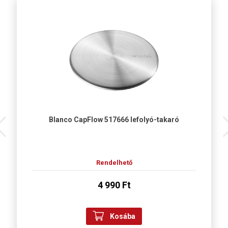
Blanco CapFlow 517666 lefolyó-takaró
Rendelhető
4 990 Ft
Kosába