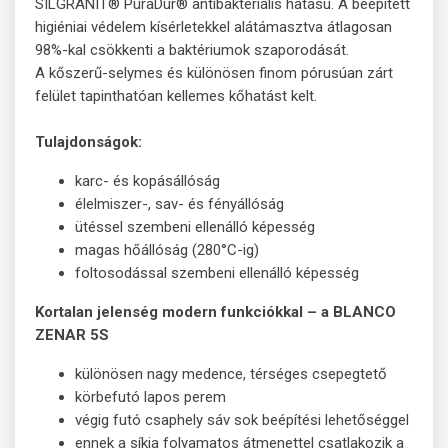
SILGRANIT® PuraDur® antibakteriális hatású. A beépített
higiéniai védelem kísérletekkel alátámasztva átlagosan
98%-kal csökkenti a baktériumok szaporodását.
A kőszerű-selymes és különösen finom pórusúan zárt
felület tapinthatóan kellemes kőhatást kelt.
Tulajdonságok:
karc- és kopásállóság
élelmiszer-, sav- és fényállóság
ütéssel szembeni ellenálló képesség
magas hőállóság (280°C-ig)
foltosodással szembeni ellenálló képesség
Kortalan jelenség modern funkciókkal – a BLANCO
ZENAR 5S
különösen nagy medence, térséges csepegtető
körbefutó lapos perem
végig futó csaphely sáv sok beépítési lehetőséggel
ennek a síkja folyamatos átmenettel csatlakozik a