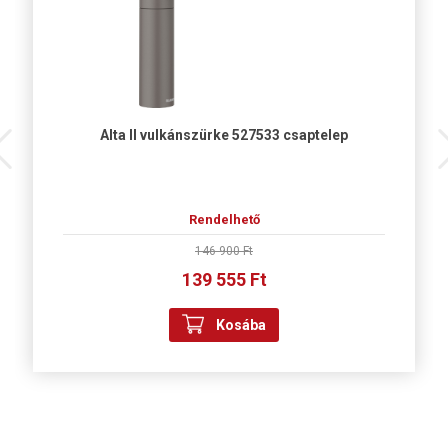
Alta II vulkánszürke 527533 csaptelep
Rendelhető
146 900 Ft
139 555 Ft
Kosába