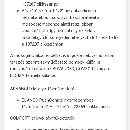
137267 cikkszámon
Bűzzáró szifon 1 1/2" helytakarékos (a
helytakarékos csőszifon használatával a
mosogatómedence alatti rész jobban
kihasználható, így például egy szelektív
hulladékgyűjtő könnyedén elhelyezhető) – elérhető
a 137287 cikkszámon
A mosogatótálca rendelkezik dugókiemelővel, azonban
tetszés szerinti távműködtető gombok külön is
megvásárolhatóak az ADVANCED, COMFORT vagy a
DESIGN termékcsaládból:
ADVANCED lefolyó-távműködtető:
BLANCO PushControl nyomógombos
távműködtető – elérhető a 233696 cikkszámon
COMFORT lefolyó-távműködtetők:
rozsdamentes acél tekerőgomb – elérhető a