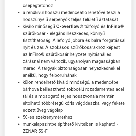
csepegtetőhöz
a rendkívül hosszú medenceátló lehetővé teszi a
hosszúnyelű serpenyők teljes felületű áztatását
kiváló minőségű
C-overflow®
túlfolyó és
InFino®
szűrőkosár - elegáns illeszkedés, könnyű
tisztíthatóság. A lefolyó jobbra és balra forgatással
nyit és zár. A szokásos szűrőkosarakhoz képest
az InFino® szűrőkosár helyzete nyitásnál és
zárásnál nem változik, ugyanolyan magasságban
marad. A tárgyak biztonságosan helyezkednek el
anélkül, hogy felborulnának.
külön rendelhető kiváló minőségű, a medencébe
bárhova beilleszthető többcélú rozsdamentes acél
tál és a mosogató teljes hosszvonala mentén
eltolható többrétegű kőris vágódeszka, vagy fekete
edzett üveg vágólap
50-es szekrénymérethez
munkalapszintbe építhető kivitelben is kapható -
ZENAR 5S-F