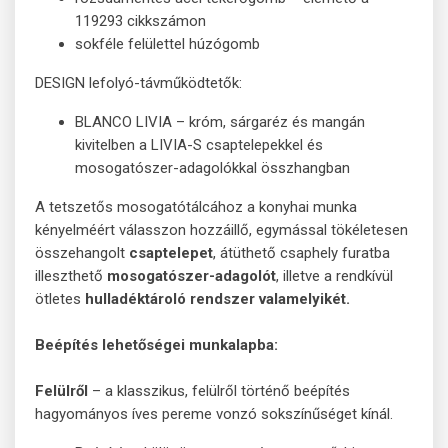
119293 cikkszámon
sokféle felülettel húzógomb
DESIGN lefolyó-távműködtetők:
BLANCO LIVIA – króm, sárgaréz és mangán
kivitelben a LIVIA-S csaptelepekkel és
mosogatószer-adagolókkal összhangban
A tetszetős mosogatótálcához a konyhai munka
kényelméért válasszon hozzáillő, egymással tökéletesen
összehangolt
csaptelepet
, átüthető csaphely furatba
illeszthető
mosogatószer-adagolót
, illetve a rendkívül
ötletes
hulladéktároló rendszer valamelyikét.
Beépítés lehetőségei munkalapba:
Felülről
– a klasszikus, felülről történő beépítés
hagyományos íves pereme vonzó sokszínűséget kínál.