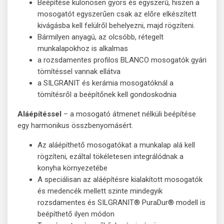
Beépítése különösen gyors és egyszerű, hiszen a
mosogatót egyszerűen csak az előre elkészített
kivágásba kell felülről behelyezni, majd rögzíteni.
Bármilyen anyagú, az olcsóbb, rétegelt
munkalapokhoz is alkalmas
a rozsdamentes profilos BLANCO mosogatók gyári
tömítéssel vannak ellátva
a SILGRANIT és kerámia mosogatóknál a
tömítésről a beépítőnek kell gondoskodnia
Aláépítéssel
– a mosogató átmenet nélküli beépítése
egy harmonikus összbenyomásért.
Az aláépíthető mosogatókat a munkalap alá kell
rögzíteni, ezáltal tökéletesen integrálódnak a
konyha környezetébe
A speciálisan az aláépítésre kialakított mosogatók
és medencék mellett szinte mindegyik
rozsdamentes és SILGRANIT® PuraDur® modell is
beépíthető ilyen módon