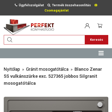
Ügyfélszolgálat
Termék összehasonlítás
Csomagajánlat
Keresés
Nyitólap
»
Gránit mosogatótálca
»
Blanco Zenar
5S vulkánszürke exc. 527365 jobbos Silgranit
mosogatótálca