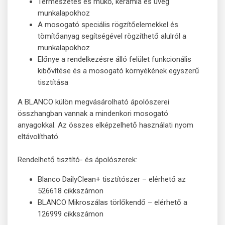
Természetes és műkő, kerámia és üveg
munkalapokhoz
A mosogató speciális rögzítőelemekkel és
tömítőanyag segítségével rögzíthető alulról a
munkalapokhoz
Előnye a rendelkezésre álló felület funkcionális
kibővítése és a mosogató környékének egyszerű
tisztítása
A BLANCO külön megvásárolható ápolószerei
összhangban vannak a mindenkori mosogató
anyagokkal. Az összes elképzelhető használati nyom
eltávolítható.
Rendelhető tisztító- és ápolószerek:
Blanco DailyClean+ tisztítószer – elérhető az
526618 cikkszámon
BLANCO Mikroszálas törlőkendő – elérhető a
126999 cikkszámon