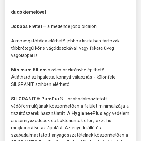
dugókiemelővel
Jobbos kivitel
– a medence jobb oldalon
A mosogatótálca elérhető jobbos kivitelben tartozék
többrétegű kőris vágódeszkával, vagy fekete üveg
vágólappal is.
Minimum 50
cm
széles szekrénybe építhető
Átlátható színpaletta, könnyű választás - különféle
SILGRANIT színben elérhető
SILGRANIT® PuraDur®
- szabadalmaztatott
védőformulájának köszönhetően a felület minimalizálja a
tisztítószerek használatát. A
Hygiene+Plus
egy védelem
a szennyeződések és baktériumok ellen, ezzel is
megkönnyítve az ápolást. Az egyedülálló és
szabadalmaztatott anyagösszetételnek köszönhetően a