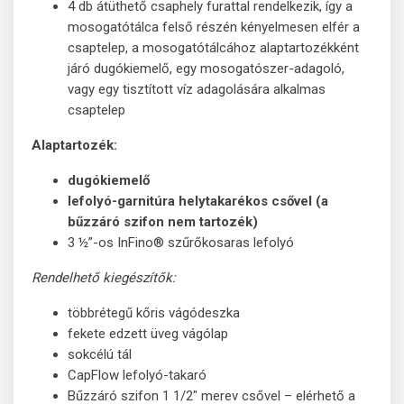
4 db átüthető csaphely furattal rendelkezik, így a
mosogatótálca felső részén kényelmesen elfér a
csaptelep, a mosogatótálcához alaptartozékként
járó dugókiemelő, egy mosogatószer-adagoló,
vagy egy tisztított víz adagolására alkalmas
csaptelep
Alaptartozék:
dugókiemelő
lefolyó-garnitúra helytakarékos csővel (a
bűzzáró szifon nem tartozék)
3 ½”-os InFino® szűrőkosaras lefolyó
Rendelhető kiegészítők:
többrétegű kőris vágódeszka
fekete edzett üveg vágólap
sokcélú tál
CapFlow lefolyó-takaró
Bűzzáró szifon 1 1/2" merev csővel – elérhető a