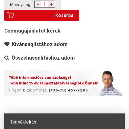
-
+
Mennyiség
Kosárba
Csomagajánlatot kérek
Kívánságlistához adom
Összehasonlításhoz adom
Termékleírás