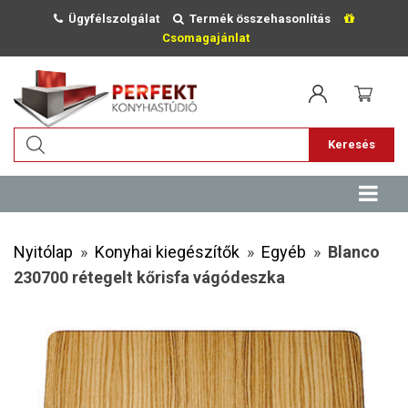
Ügyfélszolgálat
Termék összehasonlítás
Csomagajánlat
Keresés
Nyitólap
»
Konyhai kiegészítők
»
Egyéb
»
Blanco
230700 rétegelt kőrisfa vágódeszka