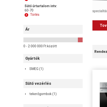
Sütő űrtartalom intv:
60-70
specialitá
x
Törlés
Tov
Ár
0 -
2 000 000
Ft között
Rende
Gyártók
·
SMEG (1)
Sütő vezérlés
·
tekerőgombok (1)