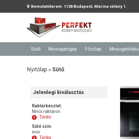
Bemutatóterem: 1138 Budapest, Marina sétány 1.
Sütő
Mosogatógép
Főzőlap
Mosogatótálc
Nyitólap »
Sütő
Jelenlegi kiválasztás
Raktárkészlet:
Nincs raktáron
x
Törlés
Sütő szín:
inox
x
Törlés