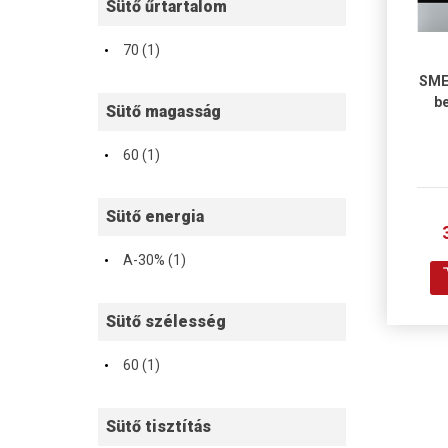
Sütő űrtartalom
·
70 (1)
SME
be
Sütő magasság
·
60 (1)
Sütő energia
·
A-30% (1)
Sütő szélesség
·
60 (1)
Sütő tisztítás