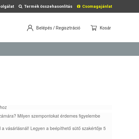
olgálat
Termék összehasonlítás
Csomagajánlat
Belépés / Regisztráció
Kosár
ához
 számára? Milyen szempontokat érdemes figyelembe
l a vásárlásnál! Legyen a beépíthető sütő szakértője 5