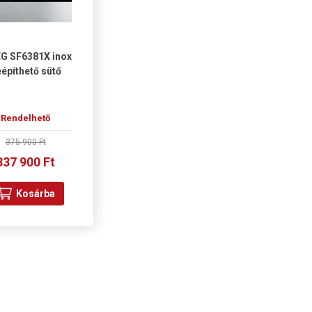
G SF6381X inox
építhető sütő
Rendelhető
375 900 Ft
337 900 Ft
Kosárba