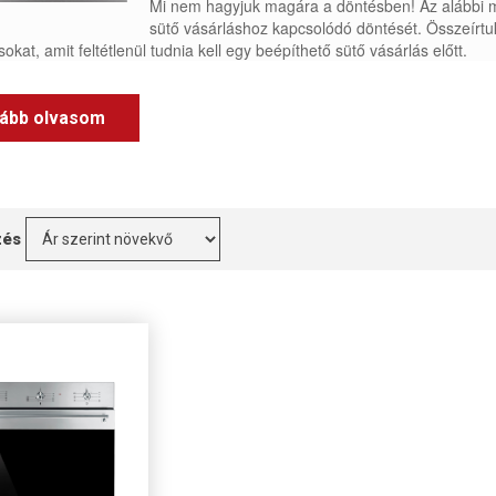
Mi nem hagyjuk magára a döntésben! Az alábbi m
sütő vásárláshoz kapcsolódó döntését. Összeírtuk
sokat, amit feltétlenül tudnia kell egy beépíthető sütő vásárlás előtt.
ább olvasom
zés