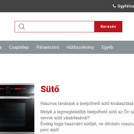
Ügyfélsz
Keresés
a
Csaptelep
Páraelszívó
Hűtőszekrény
Egyéb
Sütő
Hasznos tanácsok a beépíthető sütő kiválasztás
Melyik a legmegfelelőbb beépíthető sütő az Ön
vennie sütő vásárlásánál?
Évekig fogja használni sütőjét, ne döntsön rosszu
perc alatt!