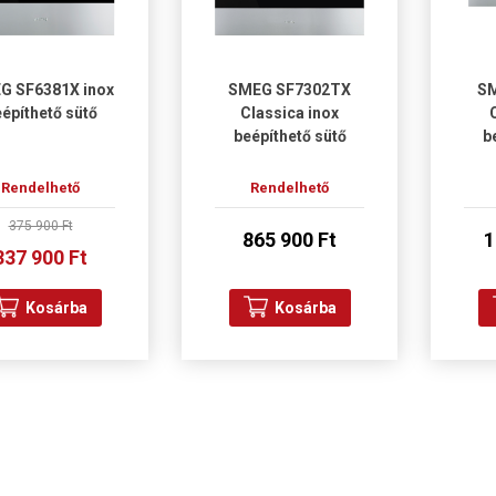
G SF6381X inox
SMEG SF7302TX
S
építhető sütő
Classica inox
beépíthető sütő
b
Rendelhető
Rendelhető
375 900 Ft
865 900 Ft
1
337 900 Ft
Kosárba
Kosárba