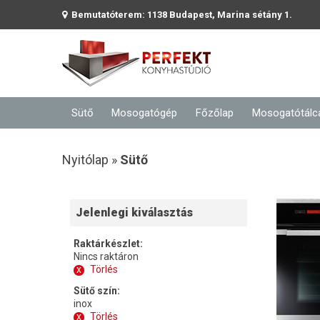
Bemutatóterem: 1138 Budapest, Marina sétány 1.
Sütő
Mosogatógép
Főzőlap
Mosogatótálc
Nyitólap »
Sütő
Jelenlegi kiválasztás
Raktárkészlet:
Nincs raktáron
x
Törlés
Sütő szín:
inox
x
Törlés