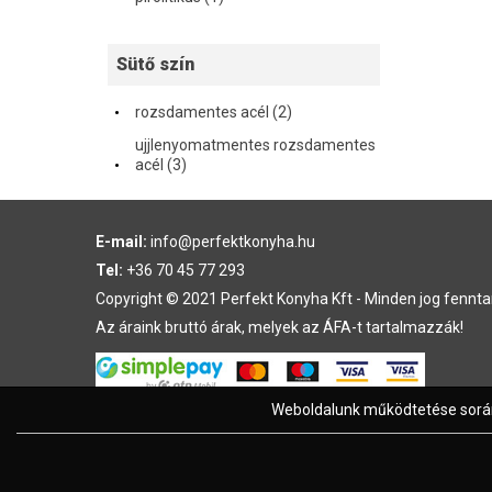
Sütő szín
·
rozsdamentes acél (2)
ujjlenyomatmentes rozsdamentes
·
acél (3)
E-mail:
info@perfektkonyha.hu
Tel:
+36 70 45 77 293
Copyright © 2021 Perfekt Konyha Kft - Minden jog fennta
Az áraink bruttó árak, melyek az ÁFA-t tartalmazzák!
Weboldalunk működtetése során 