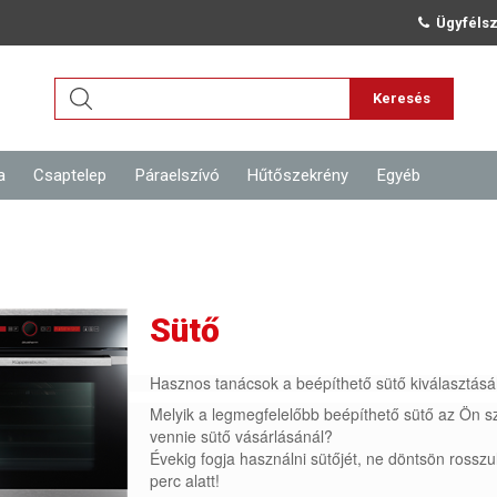
Ügyfélsz
Keresés
a
Csaptelep
Páraelszívó
Hűtőszekrény
Egyéb
Sütő
Hasznos tanácsok a beépíthető sütő kiválasztás
Melyik a legmegfelelőbb beépíthető sütő az Ön
vennie sütő vásárlásánál?
Évekig fogja használni sütőjét, ne döntsön rosszu
perc alatt!