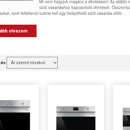
Mi nem hagyjuk magára a döntésben! Az alábbi m
sütő vásárláshoz kapcsolódó döntését. Összeírtuk
sokat, amit feltétlenül tudnia kell egy beépíthető sütő vásárlás előtt.
ább olvasom
zés