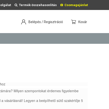
olgálat
Termék összehasonlítás
Csomagajánlat
Belépés / Regisztráció
Kosár
ához
 számára? Milyen szempontokat érdemes figyelembe
l a vásárlásnál! Legyen a beépíthető sütő szakértője 5