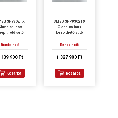
MEG SF9302TX
SMEG SFP9302TX
Classica inox
Classica inox
eépíthető sütő
beépíthető sütő
Rendelhető
Rendelhető
 109 900 Ft
1 327 900 Ft
Kosárba
Kosárba