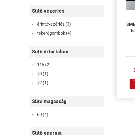
Sütő vezérlés
·
érintővezérlés (3)
SME
·
be
tekerőgombok (4)
Sütő űrtartalom
·
115 (2)
·
70 (1)
·
77 (1)
Sütő magasság
·
60 (4)
Sütő energia