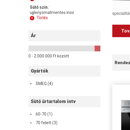
Sütő szín:
ujjlenyomatmentes inox
specialitá
x
Törlés
Tov
Ár
0 -
2 000 000
Ft között
Rende
Gyártók
·
SMEG (4)
Sütő űrtartalom intv
·
60-70 (1)
·
70 felett (3)