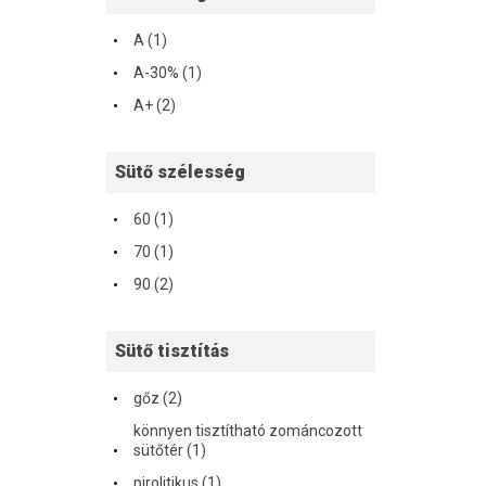
·
A (1)
·
A-30% (1)
·
A+ (2)
Sütő szélesség
·
60 (1)
·
70 (1)
·
90 (2)
Sütő tisztítás
·
gőz (2)
könnyen tisztítható zománcozott
·
sütőtér (1)
·
pirolitikus (1)