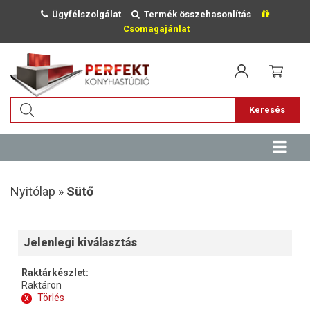
Ügyfélszolgálat
Termék összehasonlítás
Csomagajánlat
Keresés
Nyitólap »
Sütő
Jelenlegi kiválasztás
Raktárkészlet:
Raktáron
x
Törlés