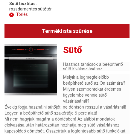
Sütő tisztítás:
rozsdamentes sütőtér
x
Törlés
Terméklista szűrése
Sütő
Hasznos tanácsok a beépíthető
sütő kiválasztásához
Melyik a legmegfelelőbb
beépíthető sütő az Ön számára?
Milyen szempontokat érdemes
figyelembe vennie sütő
vásárlásánál?
Évekig fogja használni sütőjét, ne döntsön rosszul a vásárlásnál!
Legyen a beépíthető sütő szakértője 5 perc alatt!
Mi nem hagyjuk magára a döntésben! Az alábbi mondatok
elolvasása után határozottan hozhatja meg sütő vásárláshoz
kapcsolódó döntését. Összeírtuk a legfontosabb sütő funkciókat,