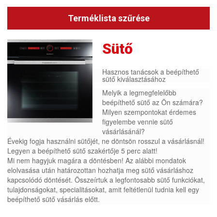
Terméklista szűrése
Sütő
Hasznos tanácsok a beépíthető
sütő kiválasztásához
Melyik a legmegfelelőbb
beépíthető sütő az Ön számára?
Milyen szempontokat érdemes
figyelembe vennie sütő
vásárlásánál?
Évekig fogja használni sütőjét, ne döntsön rosszul a vásárlásnál!
Legyen a beépíthető sütő szakértője 5 perc alatt!
Mi nem hagyjuk magára a döntésben! Az alábbi mondatok
elolvasása után határozottan hozhatja meg sütő vásárláshoz
kapcsolódó döntését. Összeírtuk a legfontosabb sütő funkciókat,
tulajdonságokat, specialitásokat, amit feltétlenül tudnia kell egy
beépíthető sütő vásárlás előtt.