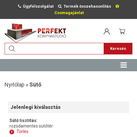
Ügyfélszolgálat
Termék összehasonlítás
Csomagajánlat
Keresés
Nyitólap »
Sütő
Jelenlegi kiválasztás
Sütő tisztítás:
rozsdamentes sütőtér
x
Törlés