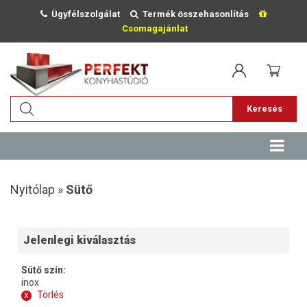
Ügyfélszolgálat
Termék összehasonlítás
Csomagajánlat
Keresés
Nyitólap »
Sütő
Jelenlegi kiválasztás
Sütő szín:
inox
x
Törlés