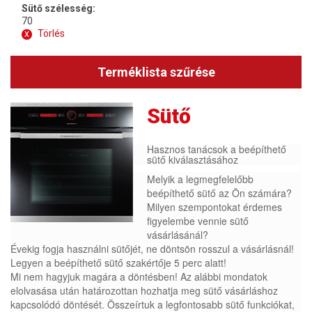
Sütő szélesség:
70
x
Törlés
Terméklista szűrése
Sütő
Hasznos tanácsok a beépíthető
sütő kiválasztásához
Melyik a legmegfelelőbb
beépíthető sütő az Ön számára?
Milyen szempontokat érdemes
figyelembe vennie sütő
vásárlásánál?
Évekig fogja használni sütőjét, ne döntsön rosszul a vásárlásnál!
Legyen a beépíthető sütő szakértője 5 perc alatt!
Mi nem hagyjuk magára a döntésben! Az alábbi mondatok
elolvasása után határozottan hozhatja meg sütő vásárláshoz
kapcsolódó döntését. Összeírtuk a legfontosabb sütő funkciókat,