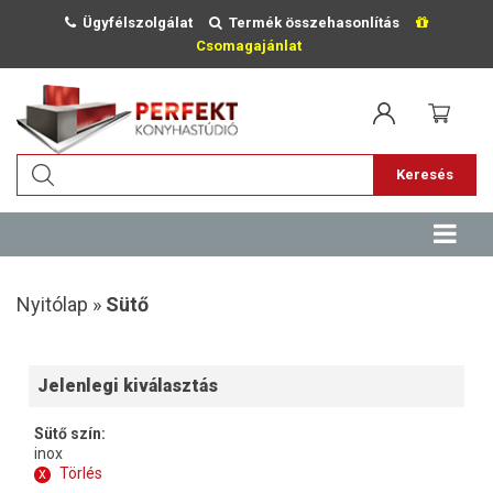
Ügyfélszolgálat
Termék összehasonlítás
Csomagajánlat
Keresés
Nyitólap »
Sütő
Jelenlegi kiválasztás
Sütő szín:
inox
x
Törlés