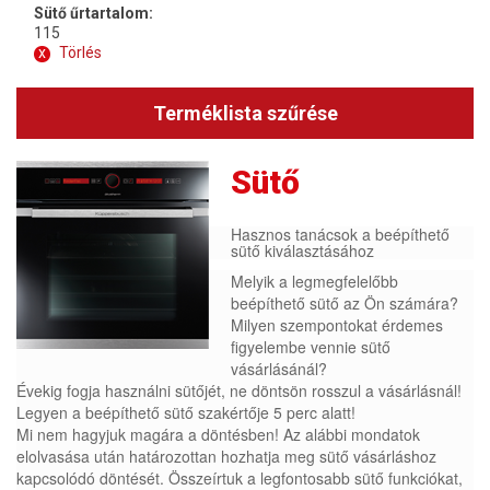
Sütő űrtartalom:
115
x
Törlés
Terméklista szűrése
Sütő
Hasznos tanácsok a beépíthető
sütő kiválasztásához
Melyik a legmegfelelőbb
beépíthető sütő az Ön számára?
Milyen szempontokat érdemes
figyelembe vennie sütő
vásárlásánál?
Évekig fogja használni sütőjét, ne döntsön rosszul a vásárlásnál!
Legyen a beépíthető sütő szakértője 5 perc alatt!
Mi nem hagyjuk magára a döntésben! Az alábbi mondatok
elolvasása után határozottan hozhatja meg sütő vásárláshoz
kapcsolódó döntését. Összeírtuk a legfontosabb sütő funkciókat,