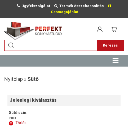
Ügyfélszolgálat
Termék összehasonlítás
Csomagajánlat
Keresés
Nyitólap »
Sütő
Jelenlegi kiválasztás
Sütő szín:
inox
x
Törlés