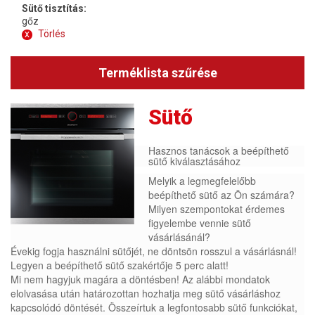
Sütő tisztítás:
gőz
x
Törlés
Terméklista szűrése
Sütő
Hasznos tanácsok a beépíthető
sütő kiválasztásához
Melyik a legmegfelelőbb
beépíthető sütő az Ön számára?
Milyen szempontokat érdemes
figyelembe vennie sütő
vásárlásánál?
Évekig fogja használni sütőjét, ne döntsön rosszul a vásárlásnál!
Legyen a beépíthető sütő szakértője 5 perc alatt!
Mi nem hagyjuk magára a döntésben! Az alábbi mondatok
elolvasása után határozottan hozhatja meg sütő vásárláshoz
kapcsolódó döntését. Összeírtuk a legfontosabb sütő funkciókat,