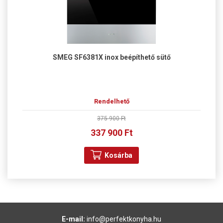
SMEG SF6381X inox beépíthető sütő
Rendelhető
375 900 Ft
337 900 Ft
Kosárba
E-mail:
info@perfektkonyha.hu