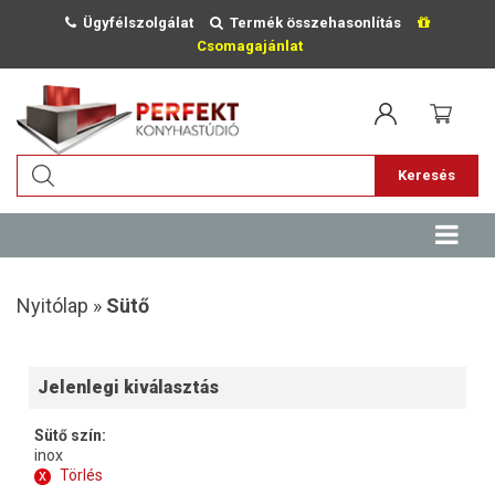
Ügyfélszolgálat
Termék összehasonlítás
Csomagajánlat
Keresés
Nyitólap »
Sütő
Jelenlegi kiválasztás
Sütő szín:
inox
x
Törlés