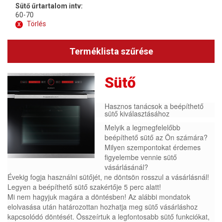
Sütő űrtartalom intv:
60-70
x
Törlés
Terméklista szűrése
Sütő
Hasznos tanácsok a beépíthető
sütő kiválasztásához
Melyik a legmegfelelőbb
beépíthető sütő az Ön számára?
Milyen szempontokat érdemes
figyelembe vennie sütő
vásárlásánál?
Évekig fogja használni sütőjét, ne döntsön rosszul a vásárlásnál!
Legyen a beépíthető sütő szakértője 5 perc alatt!
Mi nem hagyjuk magára a döntésben! Az alábbi mondatok
elolvasása után határozottan hozhatja meg sütő vásárláshoz
kapcsolódó döntését. Összeírtuk a legfontosabb sütő funkciókat,