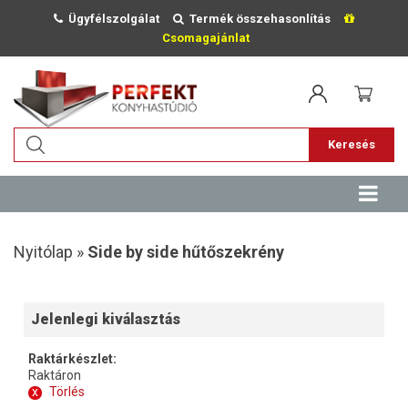
Ügyfélszolgálat
Termék összehasonlítás
Csomagajánlat
Keresés
Nyitólap »
Side by side hűtőszekrény
Jelenlegi kiválasztás
Raktárkészlet:
Raktáron
x
Törlés