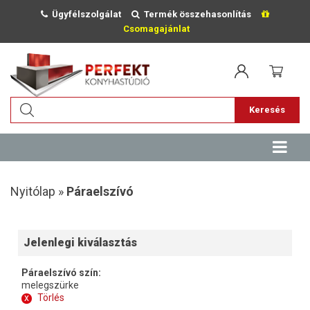
Ügyfélszolgálat
Termék összehasonlítás
Csomagajánlat
Keresés
Nyitólap »
Páraelszívó
Jelenlegi kiválasztás
Páraelszívó szín:
melegszürke
x
Törlés