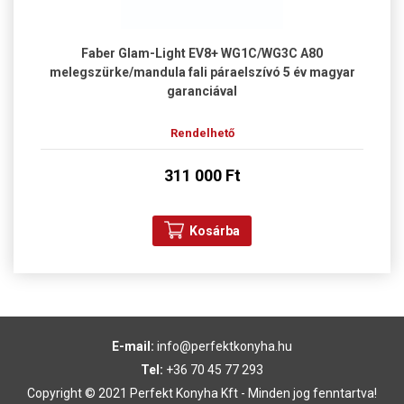
Faber Glam-Light EV8+ WG1C/WG3C A80
melegszürke/mandula fali páraelszívó 5 év magyar
garanciával
Rendelhető
311 000 Ft
Kosárba
E-mail:
info@perfektkonyha.hu
Tel:
+36 70 45 77 293
Copyright © 2021 Perfekt Konyha Kft - Minden jog fenntartva!