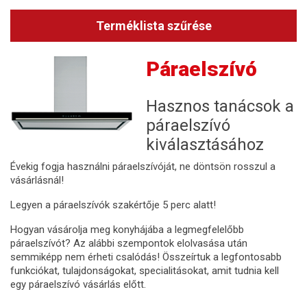
Terméklista szűrése
Páraelszívó
Hasznos tanácsok a
páraelszívó
kiválasztásához
Évekig fogja használni páraelszívóját, ne döntsön rosszul a
vásárlásnál!
Legyen a páraelszívók szakértője 5 perc alatt!
Hogyan vásárolja meg konyhájába a legmegfelelőbb
páraelszívót? Az alábbi szempontok elolvasása után
semmiképp nem érheti csalódás! Összeírtuk a legfontosabb
funkciókat, tulajdonságokat, specialitásokat, amit tudnia kell
egy páraelszívó vásárlás előtt.