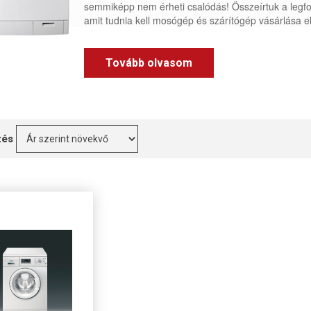
semmiképp nem érheti csalódás! Összeírtuk a legfon
amit tudnia kell mosógép és szárítógép vásárlása el
Tovább olvasom
zés