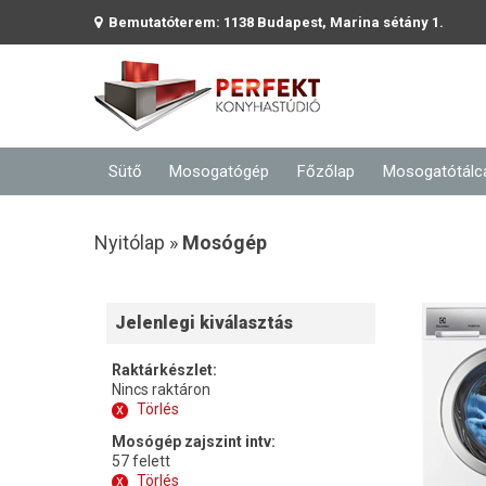
Bemutatóterem: 1138 Budapest, Marina sétány 1.
Sütő
Mosogatógép
Főzőlap
Mosogatótálc
Nyitólap »
Mosógép
Jelenlegi kiválasztás
Raktárkészlet:
Nincs raktáron
x
Törlés
Mosógép zajszint intv:
57 felett
x
Törlés