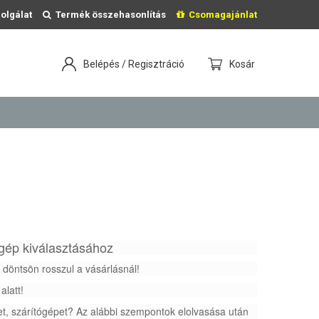
olgálat
Termék összehasonlítás
Csomagajánlat
Belépés / Regisztráció
Kosár
gép kiválasztásához
 döntsön rosszul a vásárlásnál!
alatt!
t, szárítógépet? Az alábbi szempontok elolvasása után