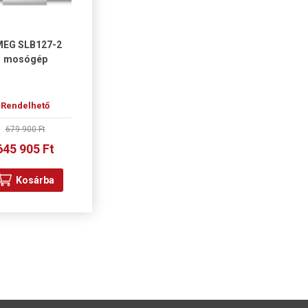
EG SLB127-2
mosógép
Rendelhető
679 900 Ft
645 905 Ft
Kosárba