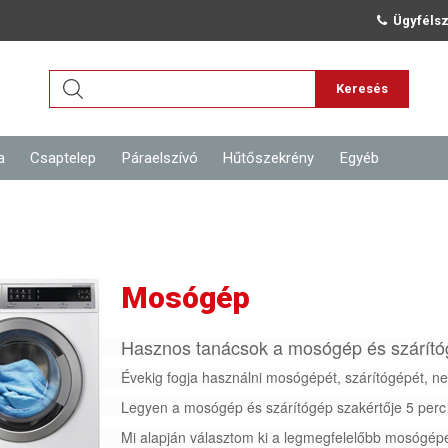
Ügyfélsz
Keresés
a
Csaptelep
Páraelszívó
Hűtőszekrény
Egyéb
Mosógép
Hasznos tanácsok a mosógép és szárító
Évekig fogja használni mosógépét, szárítógépét, ne
Legyen a mosógép és szárítógép szakértője 5 perc 
Mi alapján választom ki a legmegfelelőbb mosógépe