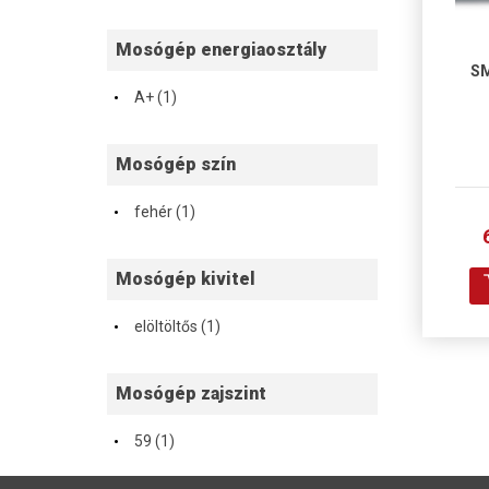
Mosógép energiaosztály
SM
·
A+ (1)
Mosógép szín
·
fehér (1)
Mosógép kivitel
·
elöltöltős (1)
Mosógép zajszint
·
59 (1)