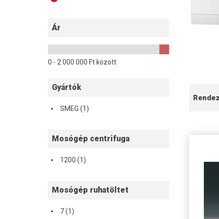
Ár
0 -
2 000 000
Ft között
Gyártók
Rende
·
SMEG (1)
Mosógép centrifuga
·
1200 (1)
Mosógép ruhatöltet
·
7 (1)