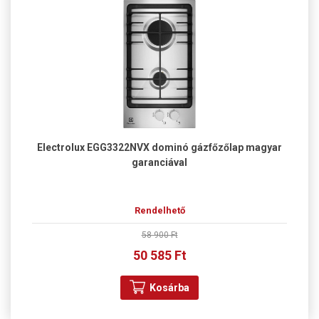
Electrolux EGG3322NVX dominó gázfőzőlap magyar
garanciával
Rendelhető
58 900 Ft
50 585 Ft
Kosárba