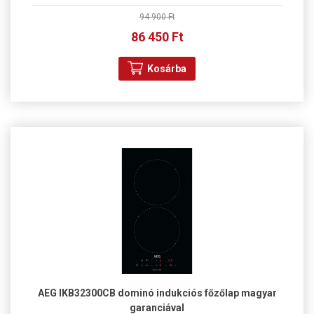
94 900 Ft
86 450 Ft
Kosárba
AEG IKB32300CB dominó indukciós főzőlap magyar
garanciával