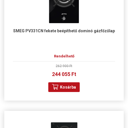
SMEG PV331CN fekete beépíthető dominó gázfőzőlap
Rendelhető
262 900 Ft
244 055 Ft
Kosárba