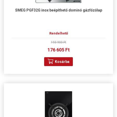
SMEG PGF32G inox beépíthető dominó gázfőzőlap
Rendelhető
193 900 Ft
176 605 Ft
Kosárba