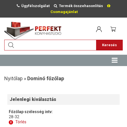
Ügyfélszolgálat
Termék összehasonlítás
Csomagajánlat
Keresés
Nyitólap »
Dominó főzőlap
Jelenlegi kiválasztás
Főzőlap szélesség intv:
28-32
x
Törlés