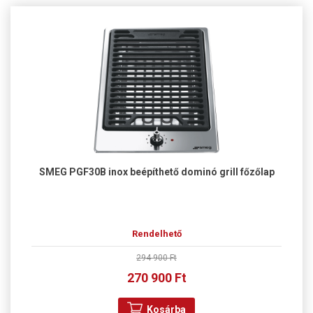
SMEG PGF30B inox beépíthető dominó grill főzőlap
Rendelhető
294 900 Ft
270 900 Ft
Kosárba