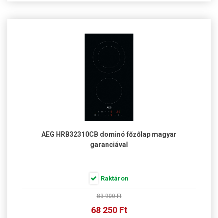
AEG HRB32310CB dominó főzőlap magyar
garanciával
Raktáron
83 900 Ft
68 250 Ft