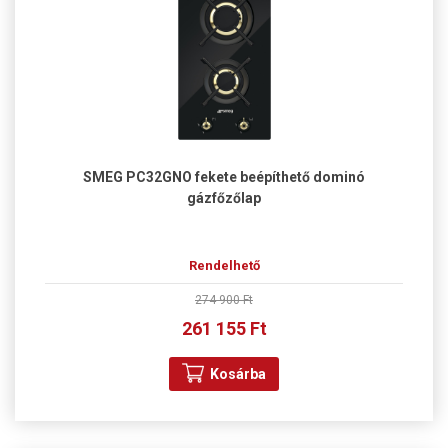
SMEG PC32GNO fekete beépíthető dominó
gázfőzőlap
Rendelhető
274 900 Ft
261 155 Ft
Kosárba