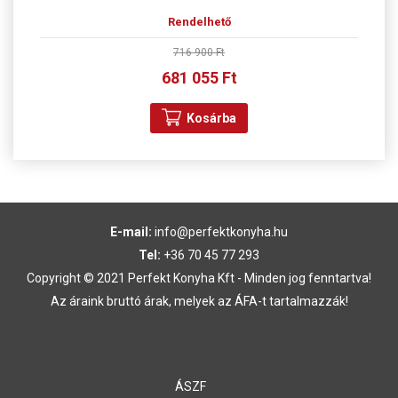
Rendelhető
716 900 Ft
681 055 Ft
Kosárba
E-mail:
info@perfektkonyha.hu
Tel:
+36 70 45 77 293
Copyright © 2021 Perfekt Konyha Kft - Minden jog fenntartva!
Az áraink bruttó árak, melyek az ÁFA-t tartalmazzák!
ÁSZF